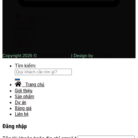
Trang chủ
Giới thiệu
Sản phẩm
Dự án
Bảng giá
Liên hệ
Copyright 2026 ©
LedParagon.vn
| Design by
DaiThinh
Tìm kiếm:
Trang chủ
Giới thiệu
Sản phẩm
Dự án
Bảng giá
Liên hệ
Đăng nhập