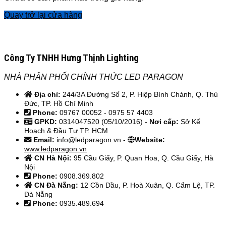
Quay trở lại cửa hàng
Công Ty TNHH Hưng Thịnh Lighting
NHÀ PHÂN PHỐI CHÍNH THỨC LED PARAGON
Địa chỉ:
244/3A Đường Số 2, P. Hiệp Bình Chánh, Q. Thủ
Đức, TP. Hồ Chí Minh
Phone:
09767 00052 - 0975 57 4403
GPKD:
0314047520 (05/10/2016) -
Nơi cấp:
Sở Kế
Hoạch & Đầu Tư TP. HCM
Email:
info@ledparagon.vn -
Website:
www.ledparagon.vn
CN Hà Nội:
95 Cầu Giấy, P. Quan Hoa, Q. Cầu Giấy, Hà
Nội
Phone:
0908.369.802
CN Đà Nẵng:
12 Cồn Dầu, P. Hoà Xuân, Q. Cẩm Lệ, TP.
Đà Nẵng
Phone:
0935.489.694