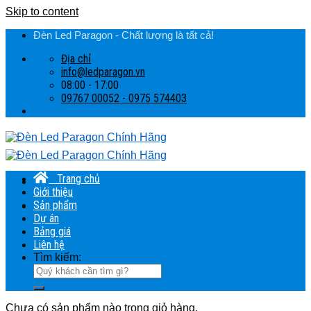
Skip to content
Đèn Led Paragon - Chất lượng là tất cả!
Địa chỉ
info@ledparagon.vn
08:00 - 17:00
09767 00052 - 0975 574403
Trang chủ
Giới thiệu
Sản phẩm
Dự án
Bảng giá
Liên hệ
Tìm kiếm:
Chưa có sản phẩm nào trong giỏ hàng.