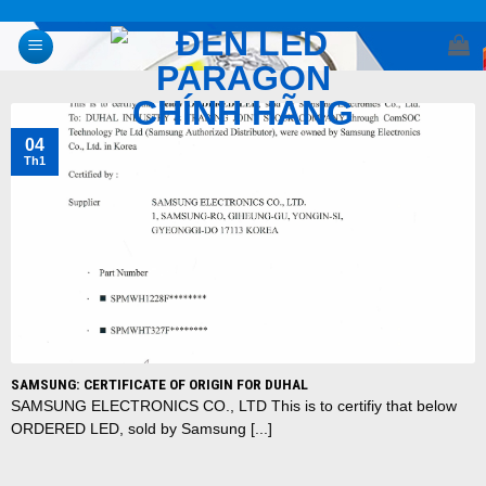
Skip
to
content
04
Th1
SAMSUNG: CERTIFICATE OF ORIGIN FOR DUHAL
SAMSUNG ELECTRONICS CO., LTD This is to certifiy that below
ORDERED LED, sold by Samsung [...]