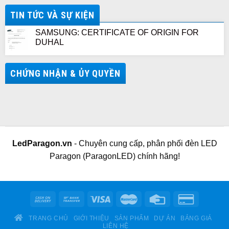
TIN TỨC VÀ SỰ KIỆN
SAMSUNG: CERTIFICATE OF ORIGIN FOR
DUHAL
CHỨNG NHẬN & ỦY QUYỀN
LedParagon.vn
- Chuyên cung cấp, phân phối đèn LED
Paragon (ParagonLED) chính hãng!
TRANG CHỦ
GIỚI THIỆU
SẢN PHẨM
DỰ ÁN
BẢNG GIÁ
LIÊN HỆ