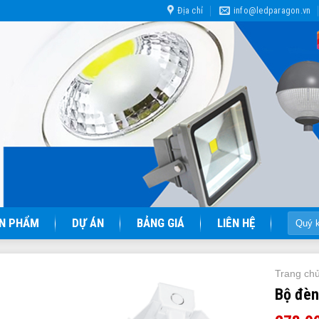
Địa chỉ
info@ledparagon.vn
Tìm
N PHẨM
DỰ ÁN
BẢNG GIÁ
LIÊN HỆ
kiếm:
Trang ch
Bộ đèn