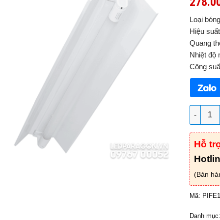
278.0
Loại bón
Hiệu suấ
Quang th
Nhiệt độ
Công suấ
Bộ đèn c
Hỗ tr
Hotli
(Bán hà
Mã:
PIFE1
Danh mục