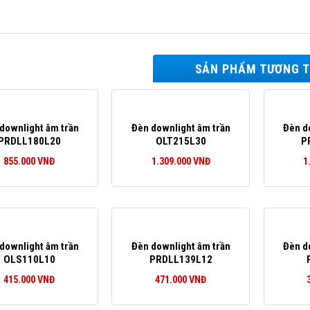
SẢN PHẨM TƯƠNG 
downlight âm trần
Đèn downlight âm trần
Đèn d
PRDLL180L20
OLT215L30
P
855.000
VNĐ
1.309.000
VNĐ
1
downlight âm trần
Đèn downlight âm trần
Đèn d
OLS110L10
PRDLL139L12
415.000
VNĐ
471.000
VNĐ