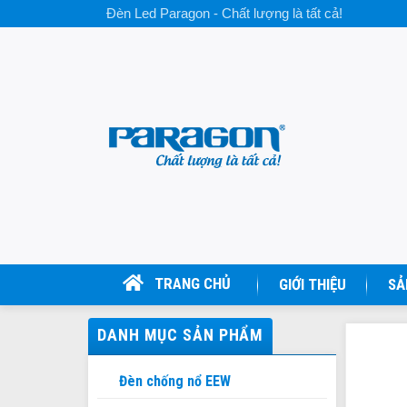
Skip
Đèn Led Paragon - Chất lượng là tất cả!
to
content
TRANG CHỦ
GIỚI THIỆU
SẢ
DANH MỤC SẢN PHẨM
Đèn chống nổ EEW