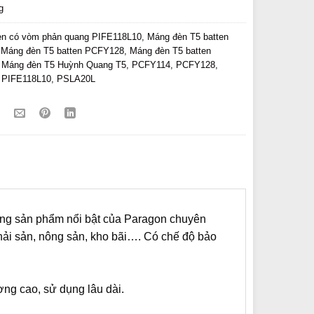
g
èn có vòm phản quang PIFE118L10
,
Máng đèn T5 batten
,
Máng đèn T5 batten PCFY128
,
Máng đèn T5 batten
,
Máng đèn T5 Huỳnh Quang T5
,
PCFY114
,
PCFY128
,
,
PIFE118L10
,
PSLA20L
ng sản phẩm nổi bật của Paragon chuyên
hải sản, nông sản, kho bãi…. Có chế độ bảo
.
ng cao, sử dụng lâu dài.