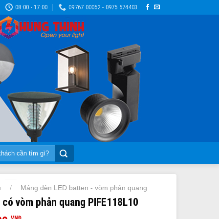
08:00 - 17:00
09767 00052 - 0975 574403
ủ
Máng đèn LED batten - vòm phản quang
/
 có vòm phản quang PIFE118L10
VNĐ