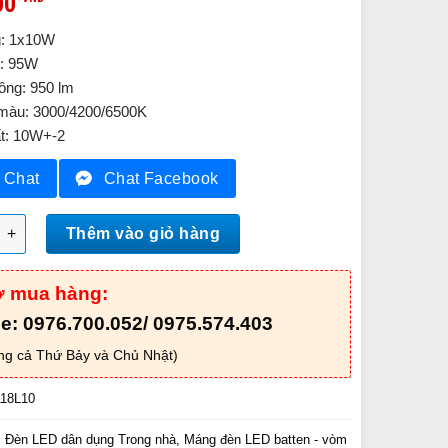
00
g: 1x10W
t: 95W
ông: 950 lm
 màu: 3000/4200/6500K
t: 10W+-2
Chat
Chat Facebook
ó vòm phản quang PIFE118L10 số lượng
Thêm vào giỏ hàng
ợ mua hàng:
ne: 0976.700.052/ 0975.574.403
ng cả Thứ Bảy và Chủ Nhật)
18L10
:
Đèn LED dân dụng Trong nhà
,
Máng đèn LED batten - vòm