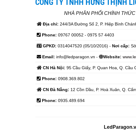
CÔNG TY TNHH HƯNG THỊNH L
NHÀ PHÂN PHỐI CHÍNH THỨ
Địa chỉ:
244/3A Đường Số 2, P. Hiệp Bình Chánh
Phone:
09767 00052 - 0975 57 4403
GPKD:
0314047520 (05/10/2016) -
Nơi cấp:
Sở
Email:
info@ledparagon.vn -
Website:
www.le
CN Hà Nội:
95 Cầu Giấy, P. Quan Hoa, Q. Cầu G
Phone:
0908.369.802
CN Đà Nẵng:
12 Cồn Dầu, P. Hoà Xuân, Q. Cẩm
Phone:
0935.489.694
LedParagon.