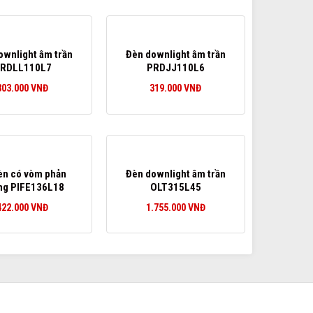
ownlight âm trần
Đèn downlight âm trần
RDLL110L7
PRDJJ110L6
303.000
VNĐ
319.000
VNĐ
èn có vòm phản
Đèn downlight âm trần
ng PIFE136L18
OLT315L45
422.000
VNĐ
1.755.000
VNĐ