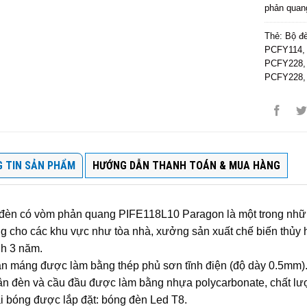
phản quan
Thẻ:
Bộ đ
PCFY114
PCFY228
PCFY228
 TIN SẢN PHẨM
HƯỚNG DẪN THANH TOÁN & MUA HÀNG
đèn có vòm phản quang PIFE118L10 Paragon là một trong nhữ
g cho các khu vực như tòa nhà, xưởng sản xuất chế biến thủy 
h 3 năm.
n máng được làm bằng thép phủ sơn tĩnh điện (độ dày 0.5mm)
n đèn và cầu đầu được làm bằng nhựa polycarbonate, chất lượ
i bóng được lắp đặt: bóng đèn Led T8.