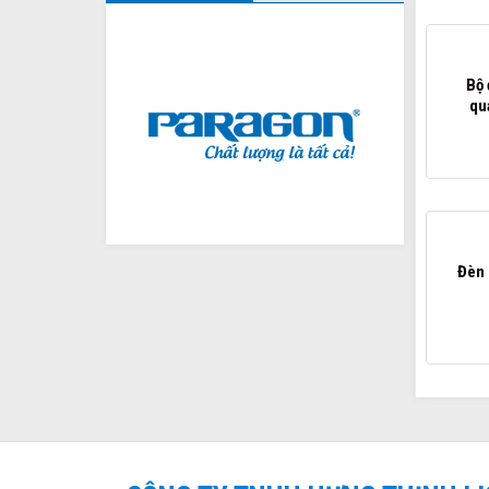
Bộ
qu
Đèn 