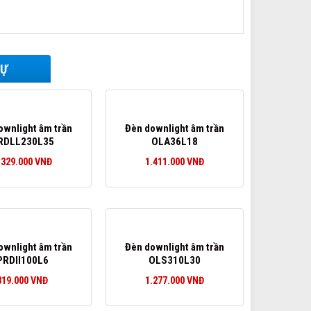
TỰ
ownlight âm trần
Đèn downlight âm trần
RDLL230L35
OLA36L18
.329.000
VNĐ
1.411.000
VNĐ
ownlight âm trần
Đèn downlight âm trần
PRDII100L6
OLS310L30
319.000
VNĐ
1.277.000
VNĐ