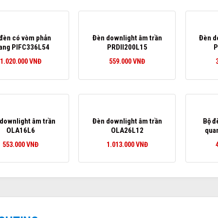
 đèn có vòm phản
Đèn downlight âm trần
Đèn d
ang PIFC336L54
PRDII200L15
P
1.020.000
VNĐ
559.000
VNĐ
downlight âm trần
Đèn downlight âm trần
Bộ đ
OLA16L6
OLA26L12
qua
553.000
VNĐ
1.013.000
VNĐ