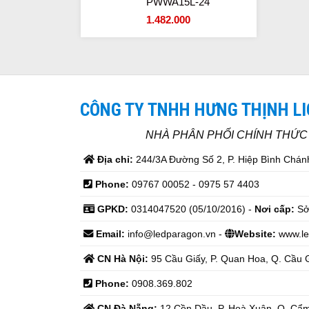
PWWA15L-24
1.482.000
CÔNG TY TNHH HƯNG THỊNH L
NHÀ PHÂN PHỐI CHÍNH THỨ
Địa chỉ:
244/3A Đường Số 2, P. Hiệp Bình Chánh
Phone:
09767 00052 - 0975 57 4403
GPKD:
0314047520 (05/10/2016) -
Nơi cấp:
Sở
Email:
info@ledparagon.vn -
Website:
www.le
CN Hà Nội:
95 Cầu Giấy, P. Quan Hoa, Q. Cầu G
Phone:
0908.369.802
CN Đà Nẵng:
12 Cồn Dầu, P. Hoà Xuân, Q. Cẩm