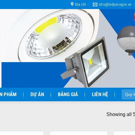
Địa chỉ
info@ledparagon.vn
Tìm
N PHẨM
DỰ ÁN
BẢNG GIÁ
LIÊN HỆ
kiếm:
Showing all 5