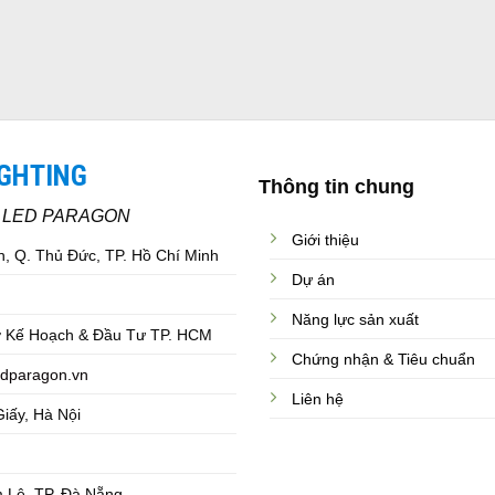
IGHTING
Thông tin chung
C LED PARAGON
Giới thiệu
, Q. Thủ Đức, TP. Hồ Chí Minh
Dự án
Năng lực sản xuất
 Kế Hoạch & Đầu Tư TP. HCM
Chứng nhận & Tiêu chuẩn
dparagon.vn
Liên hệ
iấy, Hà Nội
 Lệ, TP. Đà Nẵng