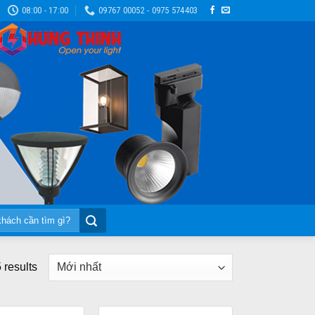
08:00 - 17:00
09767 00052 - 0975 574403
 results