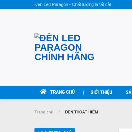
Skip
Đèn Led Paragon - Chất lượng là tất cả!
to
content
TRANG CHỦ
GIỚI THIỆU
SẢ
Trang chủ
/
ĐÈN THOÁT HIỂM