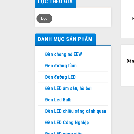
LỌC THEO GIÁ
Giá
Giá
Lọc
thấp
cao
nhất
nhất
DANH MỤC SẢN PHẨM
Đèn chống nổ EEW
Đèn
Đèn đường hầm
Đèn đường LED
Đèn LED âm sàn, hồ bơi
Đèn Led Bulb
Đèn LED chiếu sáng cảnh quan
Đèn LED Công Nghiệp
Đèn LED công viên