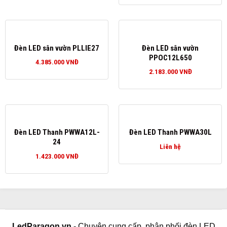
Đèn LED sân vườn PLLIE27
Đèn LED sân vườn
PPOC12L650
4.385.000
VNĐ
2.183.000
VNĐ
Đèn LED Thanh PWWA12L-
Đèn LED Thanh PWWA30L
24
Liên hệ
1.423.000
VNĐ
LedParagon.vn
- Chuyên cung cấp, phân phối đèn LED