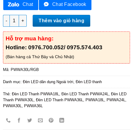
Chat
Chat Facebook
Đèn LED Thanh PWWA30L/RGB số lượng
Thêm vào giỏ hàng
Hỗ trợ mua hàng:
Hotline: 0976.700.052/ 0975.574.403
(Bán hàng cả Thứ Bảy và Chủ Nhật)
Mã:
PWWA30L/RGB
Danh mục:
Đèn LED dân dụng Ngoài trời
,
Đèn LED thanh
Thẻ:
Đèn LED Thanh PWWA18L
,
Đèn LED Thanh PWWA24L
,
Đèn LED
Thanh PWWA30L
,
Đèn LED Thanh PWWA36L
,
PWWA18L
,
PWWA24L
,
PWWA30L
,
PWWA36L