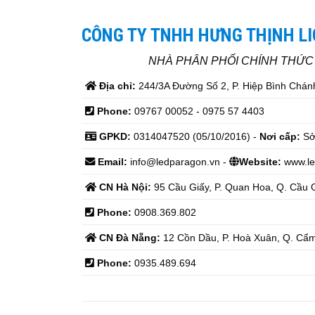
CÔNG TY TNHH HƯNG THỊNH L
NHÀ PHÂN PHỐI CHÍNH THỨ
Địa chỉ:
244/3A Đường Số 2, P. Hiệp Bình Chánh
Phone:
09767 00052 - 0975 57 4403
GPKD:
0314047520 (05/10/2016) -
Nơi cấp:
Sở
Email:
info@ledparagon.vn -
Website:
www.le
CN Hà Nội:
95 Cầu Giấy, P. Quan Hoa, Q. Cầu G
Phone:
0908.369.802
CN Đà Nẵng:
12 Cồn Dầu, P. Hoà Xuân, Q. Cẩm
Phone:
0935.489.694