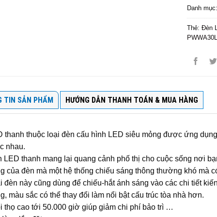
Danh mục
Thẻ:
Đèn 
PWWA30
 TIN SẢN PHẨM
HƯỚNG DẪN THANH TOÁN & MUA HÀNG
 thanh thuộc loại đèn cấu hình LED siêu mỏng được ứng dụng li
c nhau.
 LED thanh mang lại quang cảnh phố thị cho cuộc sống nơi bạn
g của đèn mà một hệ thống chiếu sáng thông thường khó mà c
i đèn này cũng dùng để chiếu-hắt ánh sáng vào các chi tiết kiến
g, màu sắc có thể thay đổi làm nổi bật cấu trúc tòa nhà hơn.
i thọ cao tới 50.000 giờ giúp giảm chi phí bảo trì …