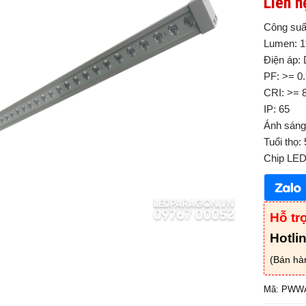
Liên h
Công suấ
Lumen: 1
Điện áp:
PF: >= 0
CRI: >= 
IP: 65
Ánh sán
Tuổi thọ:
Chip LED:
Hỗ tr
Hotli
(Bán hà
Mã:
PWWA