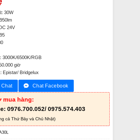
ệ
t: 30W
950lm
 DC 24V
.95
80
g: 3000K/6500K/RGB
 50.000 giờ
 Epistar/ Bridgelux
Chat
Chat Facebook
ợ mua hàng:
ne: 0976.700.052/ 0975.574.403
ng cả Thứ Bảy và Chủ Nhật)
30L