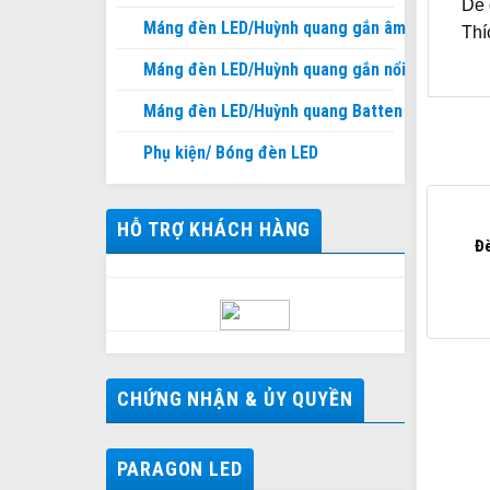
Dễ 
Máng đèn LED/Huỳnh quang gắn âm
Thí
Máng đèn LED/Huỳnh quang gắn nổi
Máng đèn LED/Huỳnh quang Batten
Phụ kiện/ Bóng đèn LED
HỖ TRỢ KHÁCH HÀNG
Đ
CHỨNG NHẬN & ỦY QUYỀN
PARAGON LED