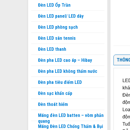
Đèn LED Ốp Trần
Đèn LED panel/ LED dây
Đèn LED phòng sạch
Đèn LED sân tennis
Đèn LED thanh
THÔNG
Đèn pha LED cao áp – Hibay
Đèn pha LED không thấm nước
LED
Đèn pha tiêu điểm LED
khá
Đèn sạc khẩn cấp
Đèn
độn
Đèn thoát hiểm
Loạ
Máng đèn LED batten – vòm phản
độn
quang
Tuổ
Máng Đèn LED Chống Thấm & Bụi