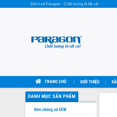
Skip
Đèn Led Paragon - Chất lượng là tất cả!
to
content
TRANG CHỦ
GIỚI THIỆU
SẢ
DANH MỤC SẢN PHẨM
Đèn chống nổ EEW