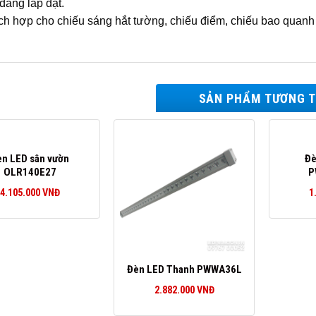
dàng lắp đặt.
ch hợp cho chiếu sáng hắt tường, chiếu điểm, chiếu bao quanh
SẢN PHẨM TƯƠNG 
èn LED sân vườn
Đè
OLR140E27
P
4.105.000
VNĐ
1
Đèn LED Thanh PWWA36L
2.882.000
VNĐ