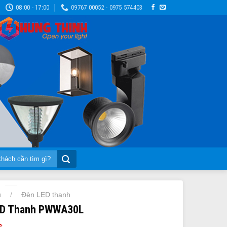
08:00 - 17:00
09767 00052 - 0975 574403
ủ
Đèn LED thanh
/
ED Thanh PWWA30L