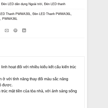
:
Đèn LED dân dụng Ngoài trời
,
Đèn LED thanh
LED Thanh PWWA30L
,
Đèn LED Thanh PWWA36L
,
L
,
PWWA36L
nh hoạt đối với nhiều kiểu kết cấu kiến trúc
 ở với tính năng thay đổi màu sắc năng
ó được.
 trúc mặt tiền của tòa nhà, với ánh sáng sống