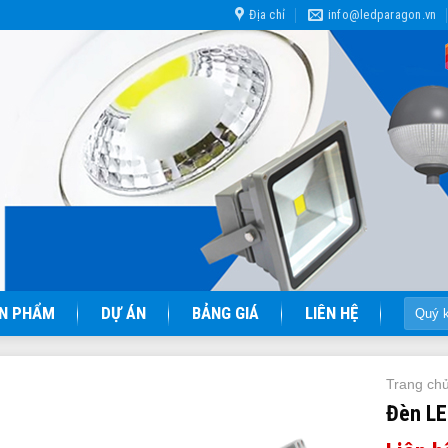
Địa chỉ
info@ledparagon.vn
Tìm
N PHẨM
DỰ ÁN
BẢNG GIÁ
LIÊN HỆ
kiếm:
Trang ch
Đèn L