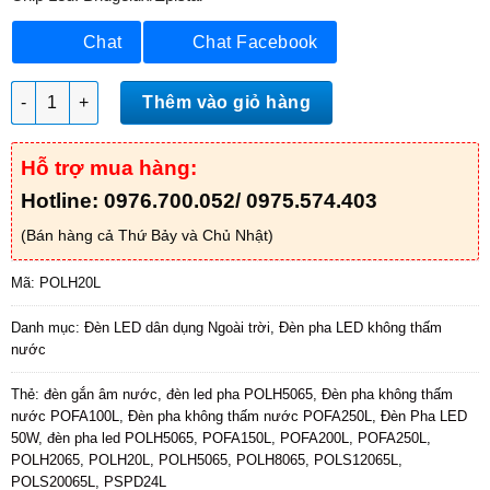
Chat
Chat Facebook
Đèn pha không thấm nước POLH20L số lượng
Thêm vào giỏ hàng
Hỗ trợ mua hàng:
Hotline: 0976.700.052/ 0975.574.403
(Bán hàng cả Thứ Bảy và Chủ Nhật)
Mã:
POLH20L
Danh mục:
Đèn LED dân dụng Ngoài trời
,
Đèn pha LED không thấm
nước
Thẻ:
đèn gắn âm nước
,
đèn led pha POLH5065
,
Đèn pha không thấm
nước POFA100L
,
Đèn pha không thấm nước POFA250L
,
Đèn Pha LED
50W
,
đèn pha led POLH5065
,
POFA150L
,
POFA200L
,
POFA250L
,
POLH2065
,
POLH20L
,
POLH5065
,
POLH8065
,
POLS12065L
,
POLS20065L
,
PSPD24L