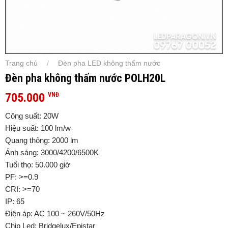
Trang chủ
Đèn pha LED không thấm nước
/
Đèn pha không thấm nước POLH20L
705.000
VNĐ
Công suất: 20W
Hiệu suất: 100 lm/w
Quang thông: 2000 lm
Ánh sáng: 3000/4200/6500K
Tuổi thọ: 50.000 giờ
PF: >=0.9
CRI: >=70
IP: 65
Điện áp: AC 100 ~ 260V/50Hz
Chip Led: Bridgelux/Epistar