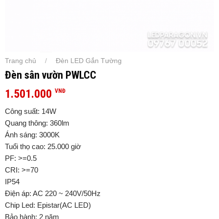
Trang chủ
Đèn LED Gắn Tường
/
Đèn sân vườn PWLCC
1.501.000
VNĐ
Công suất: 14W
Quang thông: 360lm
Ánh sáng: 3000K
Tuổi thọ cao: 25.000 giờ
PF: >=0.5
CRI: >=70
IP54
Điện áp: AC 220 ~ 240V/50Hz
Chip Led: Epistar(AC LED)
Bảo hành: 2 năm