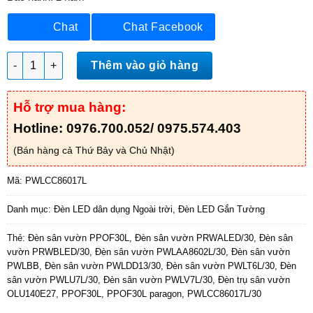
Chat
Chat Facebook
Đèn sân vườn PWLCC số lượng
Thêm vào giỏ hàng
Hỗ trợ mua hàng:
Hotline: 0976.700.052/ 0975.574.403
(Bán hàng cả Thứ Bảy và Chủ Nhật)
Mã:
PWLCC86017L
Danh mục:
Đèn LED dân dụng Ngoài trời
,
Đèn LED Gắn Tường
Thẻ:
Đèn sân vườn PPOF30L
,
Đèn sân vườn PRWALED/30
,
Đèn sân
vườn PRWBLED/30
,
Đèn sân vườn PWLAA8602L/30
,
Đèn sân vườn
PWLBB
,
Đèn sân vườn PWLDD13/30
,
Đèn sân vườn PWLT6L/30
,
Đèn
sân vườn PWLU7L/30
,
Đèn sân vườn PWLV7L/30
,
Đèn trụ sân vườn
OLU140E27
,
PPOF30L
,
PPOF30L paragon
,
PWLCC86017L/30