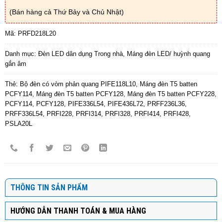
(Bán hàng cả Thứ Bảy và Chủ Nhật)
Mã:
PRFD218L20
Danh mục:
Đèn LED dân dụng Trong nhà
,
Máng đèn LED/ huỳnh quang
gắn âm
Thẻ:
Bộ đèn có vòm phản quang PIFE118L10
,
Máng đèn T5 batten
PCFY114
,
Máng đèn T5 batten PCFY128
,
Máng đèn T5 batten PCFY228
,
PCFY114
,
PCFY128
,
PIFE336L54
,
PIFE436L72
,
PRFF236L36
,
PRFF336L54
,
PRFI228
,
PRFI314
,
PRFI328
,
PRFI414
,
PRFI428
,
PSLA20L
THÔNG TIN SẢN PHẨM
HƯỚNG DẪN THANH TOÁN & MUA HÀNG