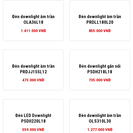
Đèn downlight âm trần
Đèn downlight âm trần
OLA36L18
PRDLL180L20
1.411.000
VNĐ
855.000
VNĐ
Đèn downlight âm trần
Đèn downlight gắn nổi
PRDJJ155L12
PSDH218L18
473.000
VNĐ
735.000
VNĐ
Đèn LED Downlight
Đèn downlight âm trần
PSDII220L18
OLS310L30
559.000
VNĐ
1.277.000
VNĐ