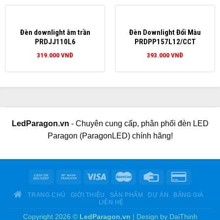
Đèn downlight âm trần
Đèn Downlight Đổi Màu
PRDJJ110L6
PRDPP157L12/CCT
319.000
VNĐ
393.000
VNĐ
LedParagon.vn
- Chuyên cung cấp, phân phối đèn LED
Paragon (ParagonLED) chính hãng!
TRANG CHỦ
GIỚI THIỆU
SẢN PHẨM
DỰ ÁN
BẢNG GIÁ
LIÊN HỆ
Copyright 2026 ©
LedParagon.vn
| Design by
DaiThinh