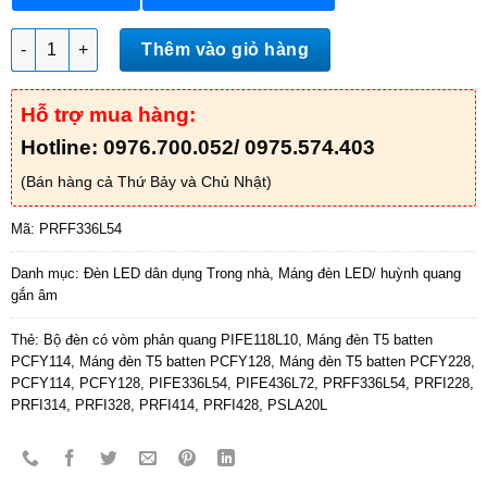
Máng đèn tán quang âm trần PRFF336L54 số lượng
Thêm vào giỏ hàng
Hỗ trợ mua hàng:
Hotline: 0976.700.052/ 0975.574.403
(Bán hàng cả Thứ Bảy và Chủ Nhật)
Mã:
PRFF336L54
Danh mục:
Đèn LED dân dụng Trong nhà
,
Máng đèn LED/ huỳnh quang
gắn âm
Thẻ:
Bộ đèn có vòm phản quang PIFE118L10
,
Máng đèn T5 batten
PCFY114
,
Máng đèn T5 batten PCFY128
,
Máng đèn T5 batten PCFY228
,
PCFY114
,
PCFY128
,
PIFE336L54
,
PIFE436L72
,
PRFF336L54
,
PRFI228
,
PRFI314
,
PRFI328
,
PRFI414
,
PRFI428
,
PSLA20L