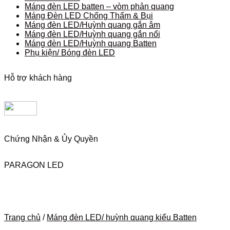
Máng đèn LED batten – vòm phản quang
Máng Đèn LED Chống Thấm & Bụi
Máng đèn LED/Huỳnh quang gắn âm
Máng đèn LED/Huỳnh quang gắn nổi
Máng đèn LED/Huỳnh quang Batten
Phụ kiện/ Bóng đèn LED
Hỗ trợ khách hàng
Chứng Nhận & Ủy Quyền
PARAGON LED
Trang chủ
/
Máng đèn LED/ huỳnh quang kiểu Batten