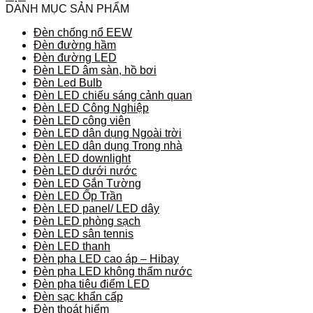
DANH MỤC SẢN PHẨM
Đèn chống nổ EEW
Đèn đường hầm
Đèn đường LED
Đèn LED âm sàn, hồ bơi
Đèn Led Bulb
Đèn LED chiếu sáng cảnh quan
Đèn LED Công Nghiệp
Đèn LED công viên
Đèn LED dân dụng Ngoài trời
Đèn LED dân dụng Trong nhà
Đèn LED downlight
Đèn LED dưới nước
Đèn LED Gắn Tường
Đèn LED Ốp Trần
Đèn LED panel/ LED dây
Đèn LED phòng sạch
Đèn LED sân tennis
Đèn LED thanh
Đèn pha LED cao áp – Hibay
Đèn pha LED không thấm nước
Đèn pha tiêu điểm LED
Đèn sạc khẩn cấp
Đèn thoát hiểm