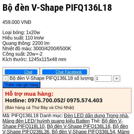
Bộ đèn V-Shape PIFQ136L18
459.000
VNĐ
Loại bóng: 1x20w
Hiệu suất: 110 lm/w
Quang thông: 2200 lm
Nhiệt độ màu: 3000/4200/6500K
Công suất: 20w+-2
Kích thước: 1245x115x48 mm
Chat
Chat Facebook
Bộ đèn V-Shape PIFQ136L18 số lượng
Thêm vào giỏ hàng
Hỗ trợ mua hàng:
Hotline: 0976.700.052/ 0975.574.403
(Bán hàng cả Thứ Bảy và Chủ Nhật)
Mã:
PIFQ136L18
Danh mục:
Đèn LED dân dụng Trong nhà
,
Máng đèn LED/ huỳnh quang kiểu Batten
Thẻ:
Bộ đèn V-
Shape PIFQ118L10
,
Bộ đèn V-Shape PIFQ136L18
,
Bộ đèn
V-Shape PIFQ236L36
,
Bộ đèn V-Shape PIFQ336L54
,
Máng