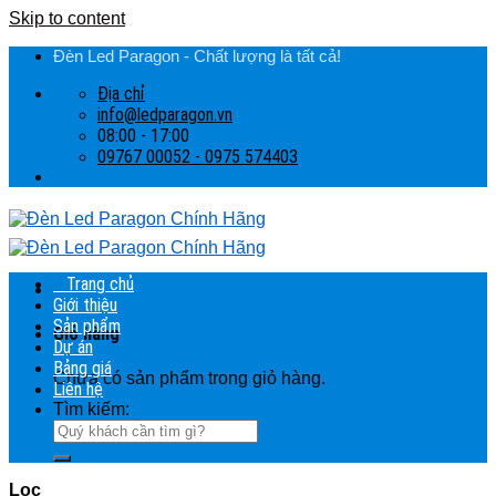
Skip to content
Đèn Led Paragon - Chất lượng là tất cả!
Địa chỉ
info@ledparagon.vn
08:00 - 17:00
09767 00052 - 0975 574403
Trang chủ
Giới thiệu
Sản phẩm
Giỏ hàng
Dự án
Bảng giá
Chưa có sản phẩm trong giỏ hàng.
Liên hệ
Tìm kiếm:
Lọc