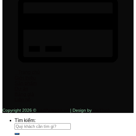
Trang chủ
Giới thiệu
Sản phẩm
Dự án
Bảng giá
Liên hệ
Copyright 2026 ©
LedParagon.vn
| Design by
DaiThinh
Tìm kiếm: