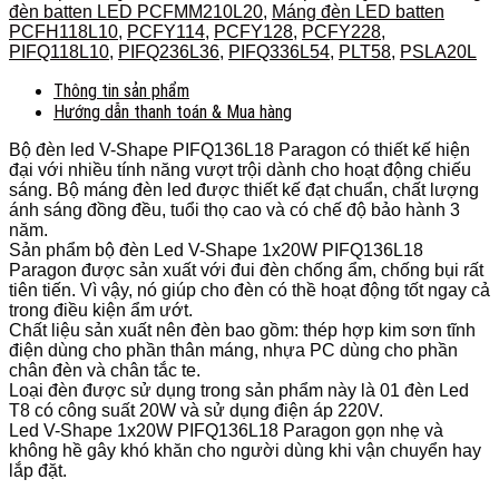
đèn batten LED PCFMM210L20
,
Máng đèn LED batten
PCFH118L10
,
PCFY114
,
PCFY128
,
PCFY228
,
PIFQ118L10
,
PIFQ236L36
,
PIFQ336L54
,
PLT58
,
PSLA20L
Thông tin sản phẩm
Hướng dẫn thanh toán & Mua hàng
Bộ đèn led V-Shape PIFQ136L18 Paragon có thiết kế hiện
đại với nhiều tính năng vượt trội dành cho hoạt động chiếu
sáng. Bộ máng đèn led được thiết kế đạt chuẩn, chất lượng
ánh sáng đồng đều, tuổi thọ cao và có chế độ bảo hành 3
năm.
Sản phẩm bộ đèn Led V-Shape 1x20W PIFQ136L18
Paragon được sản xuất với đui đèn chống ẩm, chống bụi rất
tiên tiến. Vì vậy, nó giúp cho đèn có thề hoạt động tốt ngay cả
trong điều kiện ẩm ướt.
Chất liệu sản xuất nên đèn bao gồm: thép hợp kim sơn tĩnh
điện dùng cho phần thân máng, nhựa PC dùng cho phần
chân đèn và chân tắc te.
Loại đèn được sử dụng trong sản phẩm này là 01 đèn Led
T8 có công suất 20W và sử dụng điện áp 220V.
Led V-Shape 1x20W PIFQ136L18 Paragon gọn nhẹ và
không hề gây khó khăn cho người dùng khi vận chuyển hay
lắp đặt.