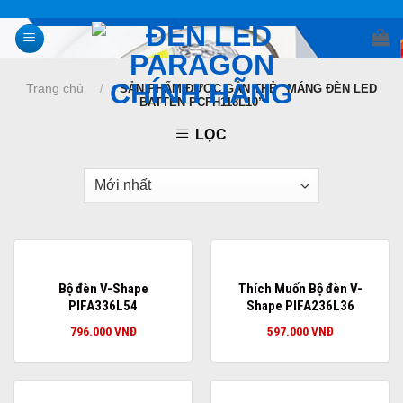
Skip
to
content
Trang chủ
/
SẢN PHẨM ĐƯỢC GẮN THẺ “MÁNG ĐÈN LED
BATTEN PCFH118L10”
LỌC
Bộ đèn V-Shape
Thích Muốn Bộ đèn V-
PIFA336L54
Shape PIFA236L36
796.000
VNĐ
597.000
VNĐ