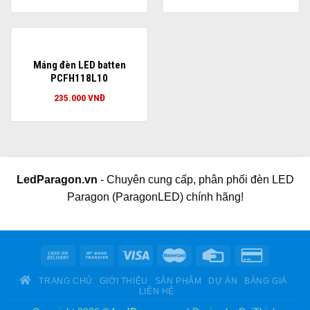
Máng đèn LED batten
PCFH118L10
235.000
VNĐ
LedParagon.vn
- Chuyên cung cấp, phân phối đèn LED
Paragon (ParagonLED) chính hãng!
TRANG CHỦ
GIỚI THIỆU
SẢN PHẨM
DỰ ÁN
BẢNG GIÁ
LIÊN HỆ