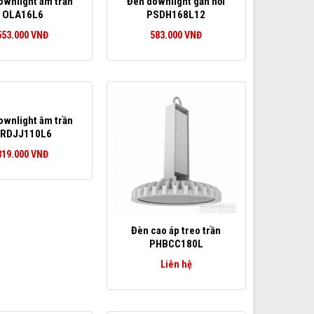
ownlight âm trần
Đèn downlight gắn nổi
OLA16L6
PSDH168L12
553.000
VNĐ
583.000
VNĐ
ownlight âm trần
RDJJ110L6
319.000
VNĐ
Đèn cao áp treo trần
PHBCC180L
Liên hệ