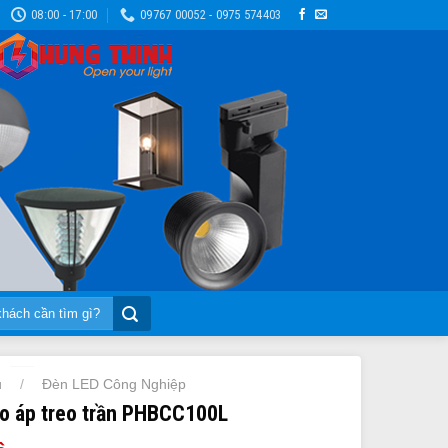
08:00 - 17:00
09767 00052 - 0975 574403
ủ
Đèn LED Công Nghiệp
/
o áp treo trần PHBCC100L