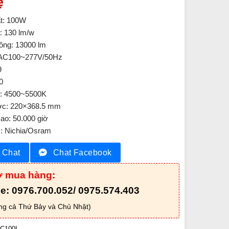
ệ
t: 100W
: 130 lm/w
ông: 13000 lm
 AC100~277V/50Hz
9
0
: 4500~5500K
ớc: 220×368.5 mm
cao: 50.000 giờ
: Nichia/Osram
Chat
Chat Facebook
ợ mua hàng:
ne: 0976.700.052/ 0975.574.403
ng cả Thứ Bảy và Chủ Nhật)
C100L