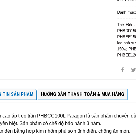
Danh mục
Thẻ:
Đèn 
PHBDD15
PHBEE15
led nhà x
150w
,
PHB
PHBEE12
 TIN SẢN PHẨM
HƯỚNG DẪN THANH TOÁN & MUA HÀNG
 cao áp treo trần PHBCC100L Paragon là sản phẩm chuyên dù
yên biệt. Sản phẩm có chế độ bảo hành 3 năm.
n đèn bằng hợp kim nhôm phủ sơn tĩnh điện, chống ăn mòn.