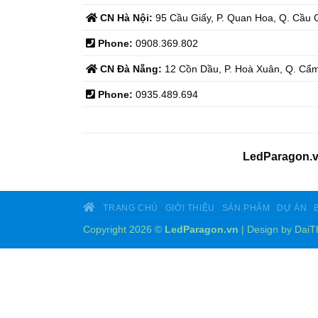
CN Hà Nội:
95 Cầu Giấy, P. Quan Hoa, Q. Cầu G
Phone:
0908.369.802
CN Đà Nẵng:
12 Cồn Dầu, P. Hoà Xuân, Q. Cẩm
Phone:
0935.489.694
LedParagon.
TRANG CHỦ
GIỚI THIỆU
SẢN PHẨM
DỰ ÁN
Copyright 2026 ©
LedParagon.vn
| Design by
DaiT