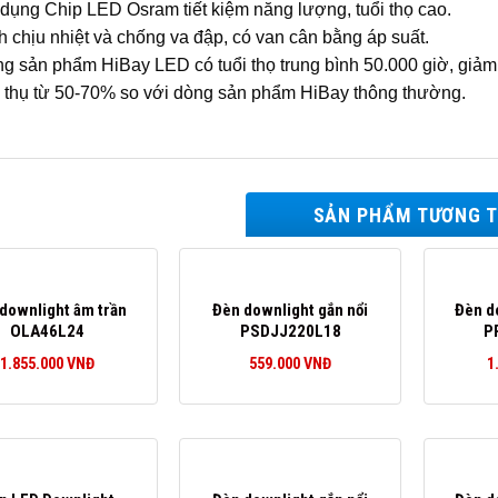
dụng Chip LED Osram tiết kiệm năng lượng, tuổi thọ cao.
h chịu nhiệt và chống va đập, có van cân bằng áp suất.
g sản phẩm HiBay LED có tuổi thọ trung bình 50.000 giờ, giảm th
u thụ từ 50-70% so với dòng sản phẩm HiBay thông thường.
SẢN PHẨM TƯƠNG 
downlight âm trần
Đèn downlight gắn nổi
Đèn d
OLA46L24
PSDJJ220L18
P
1.855.000
VNĐ
559.000
VNĐ
1