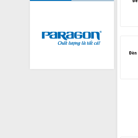
Đè
Đèn 