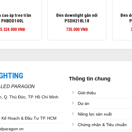
 cao áp treo trần
Đèn downlight gắn nổi
Đèn d
PHBDD100L
PSDH218L18
P
5.324.000
VNĐ
735.000
VNĐ
IGHTING
Thông tin chung
C LED PARAGON
Giới thiệu
, Q. Thủ Đức, TP. Hồ Chí Minh
Dự án
Năng lực sản xuất
 Kế Hoạch & Đầu Tư TP. HCM
Chứng nhận & Tiêu chuẩn
dparagon.vn