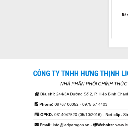
Đèn
CÔNG TY TNHH HƯNG THỊNH L
NHÀ PHÂN PHỐI CHÍNH THỨ
Địa chỉ:
244/3A Đường Số 2, P. Hiệp Bình Chánh
Phone:
09767 00052 - 0975 57 4403
GPKD:
0314047520 (05/10/2016) -
Nơi cấp:
Sở
Email:
info@ledparagon.vn -
Website:
www.le