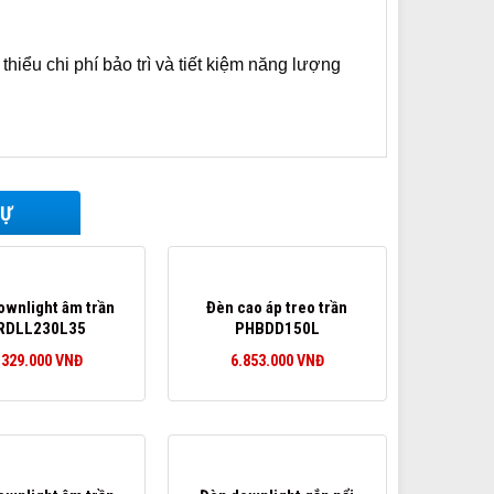
iểu chi phí bảo trì và tiết kiệm năng lượng
TỰ
ownlight âm trần
Đèn cao áp treo trần
RDLL230L35
PHBDD150L
.329.000
VNĐ
6.853.000
VNĐ