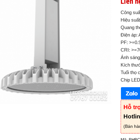
Liên h
Công suấ
Hiệu suất
Quang th
Điện áp:
PF: >=0.
CRI: >=7
Ánh sáng
Kích thư
Tuổi thọ 
Chip LED
Hỗ tr
Hotli
(Bán hà
Mã:
PHBC