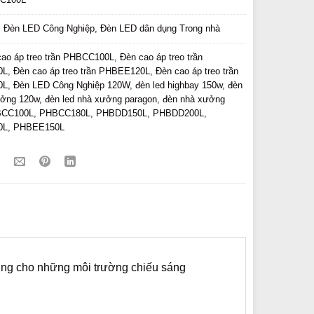
:
Đèn LED Công Nghiệp
,
Đèn LED dân dụng Trong nhà
cao áp treo trần PHBCC100L
,
Đèn cao áp treo trần
0L
,
Đèn cao áp treo trần PHBEE120L
,
Đèn cao áp treo trần
0L
,
Đèn LED Công Nghiệp 120W
,
đèn led highbay 150w
,
đèn
ưởng 120w
,
đèn led nhà xưởng paragon
,
đèn nhà xưởng
CC100L
,
PHBCC180L
,
PHBDD150L
,
PHBDD200L
,
0L
,
PHBEE150L
ng cho những môi trường chiếu sáng