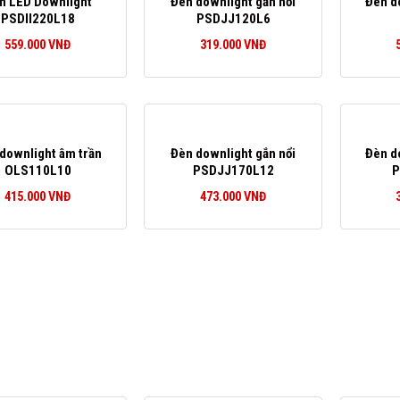
n LED Downlight
Đèn downlight gắn nổi
Đèn d
PSDII220L18
PSDJJ120L6
559.000
VNĐ
319.000
VNĐ
downlight âm trần
Đèn downlight gắn nổi
Đèn d
OLS110L10
PSDJJ170L12
P
415.000
VNĐ
473.000
VNĐ