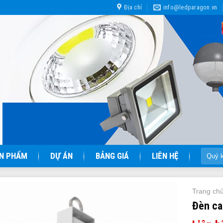
Địa chỉ
info@ledparagon.vn
Tìm
N PHẨM
DỰ ÁN
BẢNG GIÁ
LIÊN HỆ
kiếm:
Trang ch
Đèn ca