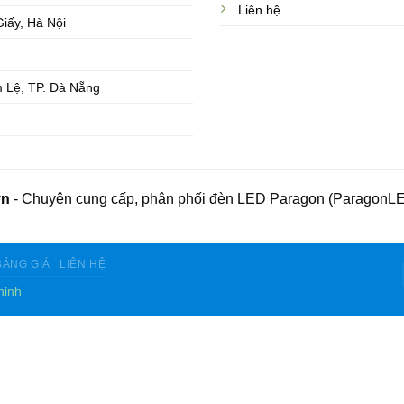
Liên hệ
iấy, Hà Nội
 Lệ, TP. Đà Nẵng
vn
- Chuyên cung cấp, phân phối đèn LED Paragon (ParagonLE
BẢNG GIÁ
LIÊN HỆ
hinh