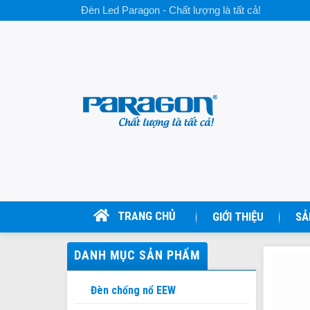
Skip
Đèn Led Paragon - Chất lượng là tất cả!
to
content
TRANG CHỦ
GIỚI THIỆU
SẢ
DANH MỤC SẢN PHẨM
Đèn chống nổ EEW