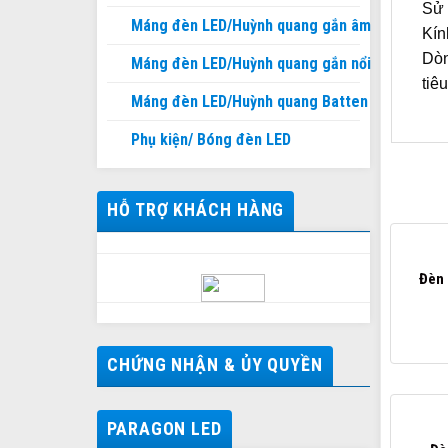
Sử 
Máng đèn LED/Huỳnh quang gắn âm
Kín
Dòn
Máng đèn LED/Huỳnh quang gắn nổi
tiê
Máng đèn LED/Huỳnh quang Batten
Phụ kiện/ Bóng đèn LED
HỖ TRỢ KHÁCH HÀNG
Đèn 
CHỨNG NHẬN & ỦY QUYỀN
PARAGON LED