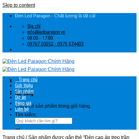
Skip to content
Đèn Led Paragon - Chất lượng là tất cả!
Địa chỉ
info@ledparagon.vn
08:00 - 17:00
09767 00052 - 0975 574403
Trang chủ
Giới thiệu
Sản phẩm
Giỏ hàng
Dự án
Bảng giá
Chưa có sản phẩm trong giỏ hàng.
Liên hệ
Tìm kiếm:
Trang chủ
/
Sản phẩm được gắn thẻ “Đèn cao áp treo trần