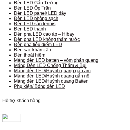
Đèn LED Gắn Tường
Đèn LED Ốp Trần
Đèn LED panel/ LED dây
Đèn LED phòng sạch
Đèn LED sân tennis
Đèn LED thanh
Đèn pha LED cao áp – Hibay
Đèn pha LED không thấm nước
Đèn pha tiêu điểm LED
Đèn sạc khẩn cấp
Đèn thoát hiểm
Máng đèn LED batten – vòm phản quang
Máng Đèn LED Chống Thấm & Bụi
Máng đèn LED/Huỳnh quang gắn âm
Máng đèn LED/Huỳnh quang gắn nổi
Máng đèn LED/Huỳnh quang Batten
Phụ kiện/ Bóng đèn LED
Hỗ trợ khách hàng