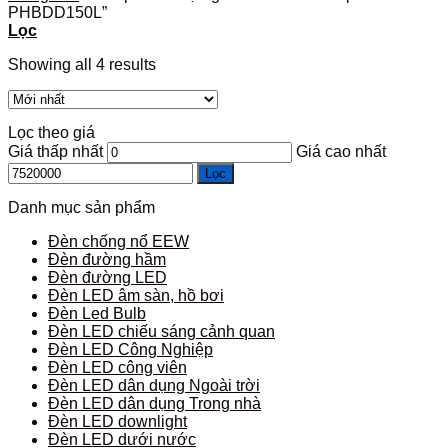
PHBDD150L”
Lọc
Showing all 4 results
Lọc theo giá
Giá thấp nhất
Giá cao nhất
Lọc
Danh mục sản phẩm
Đèn chống nổ EEW
Đèn đường hầm
Đèn đường LED
Đèn LED âm sàn, hồ bơi
Đèn Led Bulb
Đèn LED chiếu sáng cảnh quan
Đèn LED Công Nghiệp
Đèn LED công viên
Đèn LED dân dụng Ngoài trời
Đèn LED dân dụng Trong nhà
Đèn LED downlight
Đèn LED dưới nước