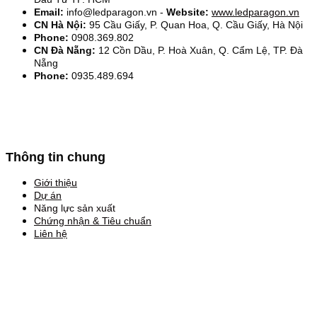
Email:
info@ledparagon.vn -
Website:
www.ledparagon.vn
CN Hà Nội:
95 Cầu Giấy, P. Quan Hoa, Q. Cầu Giấy, Hà Nội
Phone:
0908.369.802
CN Đà Nẵng:
12 Cồn Dầu, P. Hoà Xuân, Q. Cẩm Lệ, TP. Đà
Nẵng
Phone:
0935.489.694
Thông tin chung
Giới thiệu
Dự án
Năng lực sản xuất
Chứng nhận & Tiêu chuẩn
Liên hệ