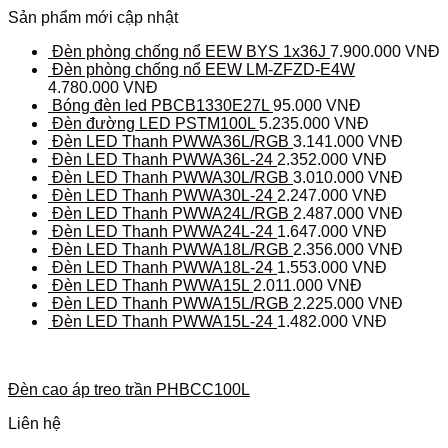
Sản phẩm mới cập nhật
Đèn phòng chống nổ EEW BYS 1x36J
7.900.000
VNĐ
Đèn phòng chống nổ EEW LM-ZFZD-E4W
4.780.000
VNĐ
Bóng đèn led PBCB1330E27L
95.000
VNĐ
Đèn đường LED PSTM100L
5.235.000
VNĐ
Đèn LED Thanh PWWA36L/RGB
3.141.000
VNĐ
Đèn LED Thanh PWWA36L-24
2.352.000
VNĐ
Đèn LED Thanh PWWA30L/RGB
3.010.000
VNĐ
Đèn LED Thanh PWWA30L-24
2.247.000
VNĐ
Đèn LED Thanh PWWA24L/RGB
2.487.000
VNĐ
Đèn LED Thanh PWWA24L-24
1.647.000
VNĐ
Đèn LED Thanh PWWA18L/RGB
2.356.000
VNĐ
Đèn LED Thanh PWWA18L-24
1.553.000
VNĐ
Đèn LED Thanh PWWA15L
2.011.000
VNĐ
Đèn LED Thanh PWWA15L/RGB
2.225.000
VNĐ
Đèn LED Thanh PWWA15L-24
1.482.000
VNĐ
Đèn cao áp treo trần PHBCC100L
Liên hệ