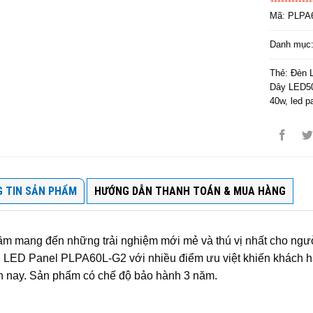
Mã:
PLPA
Danh mục
Thẻ:
Đèn 
Dây LED5
40w
,
led p
 TIN SẢN PHẨM
HƯỚNG DẪN THANH TOÁN & MUA HÀNG
m mang đến những trải nghiệm mới mẻ và thú vị nhất cho ngư
 LED Panel PLPA60L-G2 với nhiều điểm ưu việt khiến khách hà
n nay. Sản phẩm có chế độ bảo hành 3 năm.