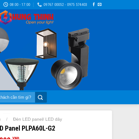
08:00 - 17:00
09767 00052 - 0975 574403
ủ
Đèn LED panel/ LED dây
/
D Panel PLPA60L-G2
VNĐ