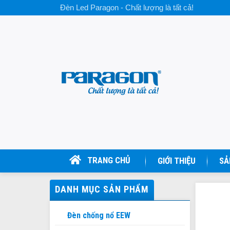
Skip
Đèn Led Paragon - Chất lượng là tất cả!
to
content
TRANG CHỦ
GIỚI THIỆU
SẢ
DANH MỤC SẢN PHẨM
Đèn chống nổ EEW