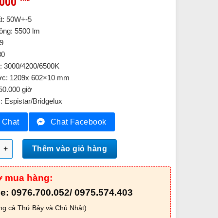
.000
t: 50W+-5
ông: 5500 lm
9
80
: 3000/4200/6500K
ớc: 1209x 602×10 mm
 50.000 giờ
 Espistar/Bridgelux
Chat
Chat Facebook
Panel PLPA60L-G2 số lượng
Thêm vào giỏ hàng
ợ mua hàng:
ne: 0976.700.052/ 0975.574.403
ng cả Thứ Bảy và Chủ Nhật)