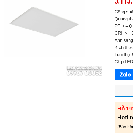
3.113
Công suấ
Quang th
PF: >= 0.
CRI: >= 
Ánh sáng
Kích thư
Tuổi thọ:
Chip LED:
Đèn LED 
Hỗ tr
Hotli
(Bán hà