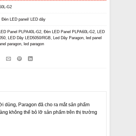
60L-G2
:
Đèn LED panel/ LED dây
LED Panel PLPA40L-G2
,
Đèn LED Panel PLPA60L-G2
,
LED
050
,
LED Dây LED5050/RGB
,
Led Dây Paragon
,
led panel
anel paragon
,
led paragon
ời dùng, Paragon đã cho ra mắt sản phẩm
ng không thể bỏ lỡ sản phẩm trên thị trường