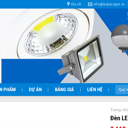
Địa chỉ
info@ledparagon.vn
Tìm
N PHẨM
DỰ ÁN
BẢNG GIÁ
LIÊN HỆ
kiếm:
Trang ch
Đèn LE