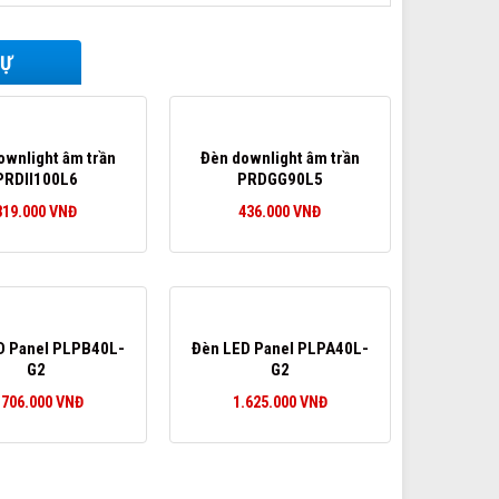
TỰ
ownlight âm trần
Đèn downlight âm trần
PRDII100L6
PRDGG90L5
319.000
VNĐ
436.000
VNĐ
D Panel PLPB40L-
Đèn LED Panel PLPA40L-
G2
G2
.706.000
VNĐ
1.625.000
VNĐ