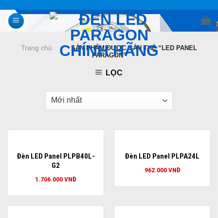
Skip
to
content
Trang chủ
/
SẢN PHẨM ĐƯỢC GẮN THẺ “LED PANEL
PARAGON”
LỌC
Đèn LED Panel PLPB40L-
Đèn LED Panel PLPA24L
G2
962.000
VNĐ
1.706.000
VNĐ