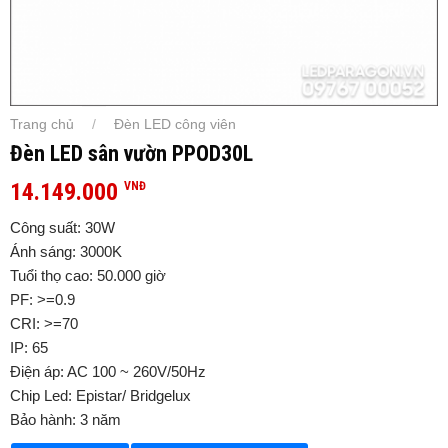
Trang chủ
Đèn LED công viên
/
Đèn LED sân vườn PPOD30L
14.149.000
VNĐ
Công suất: 30W
Ánh sáng: 3000K
Tuổi thọ cao: 50.000 giờ
PF: >=0.9
CRI: >=70
IP: 65
Điện áp: AC 100 ~ 260V/50Hz
Chip Led: Epistar/ Bridgelux
Bảo hành: 3 năm