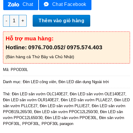
Chat
Chat Facebook
Đèn LED sân vườn PPOD30L số lượng
Thêm vào giỏ hàng
Hỗ trợ mua hàng:
Hotline: 0976.700.052/ 0975.574.403
(Bán hàng cả Thứ Bảy và Chủ Nhật)
Mã:
PPOD30L
Danh mục:
Đèn LED công viên
,
Đèn LED dân dụng Ngoài trời
Thẻ:
Đèn LED sân vườn OLC140E27
,
Đèn LED sân vườn OLE140E27
,
Đèn LED sân vườn OLR140E27
,
Đèn LED sân vườn PLLAE27
,
Đèn LED
sân vườn PLLCE27
,
Đèn LED sân vườn PLLIE27
,
Đèn LED sân vườn
PPOB15L265/30
,
Đèn LED sân vườn PPOC12L250/30
,
Đèn LED sân
vườn PPOC12L650/30
,
Đèn LED sân vườn PPOE30L
,
Đèn sân vườn
PPOF30L
,
PPOF30L
,
PPOF30L paragon