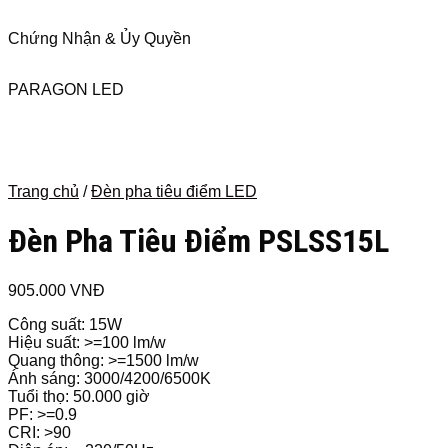
Chứng Nhận & Ủy Quyền
PARAGON LED
Trang chủ
/
Đèn pha tiêu điểm LED
Đèn Pha Tiêu Điểm PSLSS15L
905.000
VNĐ
Công suất: 15W
Hiệu suất: >=100 lm/w
Quang thông: >=1500 lm/w
Ánh sáng: 3000/4200/6500K
Tuổi thọ: 50.000 giờ
PF: >=0.9
CRI: >90