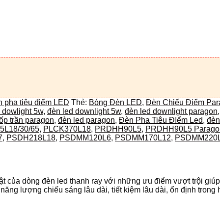
 pha tiêu điểm LED
Thẻ:
Bóng Đèn LED
,
Đèn Chiếu Điểm Par
 dowlight 5w
,
đèn led downlight 5w
,
đèn led downlight paragon
ốp trần paragon
,
đèn led paragon
,
Đèn Pha Tiêu ĐIểm Led
,
đèn
5L18/30/65
,
PLCK370L18
,
PRDHH90L5
,
PRDHH90L5 Parago
7
,
PSDH218L18
,
PSDMM120L6
,
PSDMM170L12
,
PSDMM220
của dòng đèn led thanh ray với những ưu điểm vượt trội giúp 
ng lượng chiếu sáng lâu dài, tiết kiệm lâu dài, ổn định trong