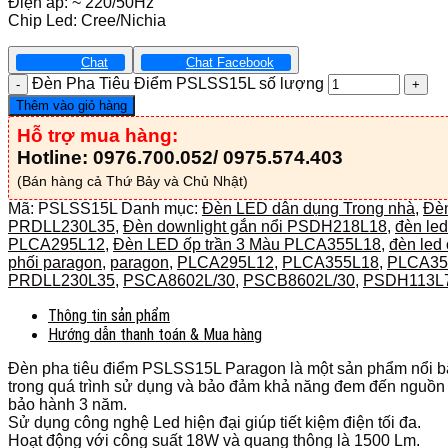
Điện áp: ~ 220/50Hz
Chip Led: Cree/Nichia
Chat
Chat Facebook
Đèn Pha Tiêu Điểm PSLSS15L số lượng
Thêm vào giỏ hàng
Hỗ trợ mua hàng:
Hotline: 0976.700.052/ 0975.574.403
(Bán hàng cả Thứ Bảy và Chủ Nhật)
Mã:
PSLSS15L
Danh mục:
Đèn LED dân dụng Trong nhà
,
Đèn
PRDLL230L35
,
Đèn downlight gắn nổi PSDH218L18
,
đèn led
PLCA295L12
,
Đèn LED ốp trần 3 Màu PLCA355L18
,
đèn led 
phối paragon
,
paragon
,
PLCA295L12
,
PLCA355L18
,
PLCA35
PRDLL230L35
,
PSCA8602L/30
,
PSCB8602L/30
,
PSDH113L
Thông tin sản phẩm
Hướng dẫn thanh toán & Mua hàng
Đèn pha tiêu điểm PSLSS15L Paragon là một sản phẩm nổi bật 
trong quá trình sử dụng và bảo đảm khả năng đem đến nguồn nă
bảo hành 3 năm.
Sử dụng công nghệ Led hiện đại giúp tiết kiệm điện tối đa.
Hoạt động với công suất 18W và quang thông là 1500 Lm.