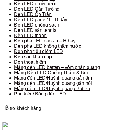
Đèn LED dưới nước
Đèn LED Gắn Tường
Đèn LED Ốp Trần
Đèn LED panel/ LED dây
Đèn LED phòng sạch
Đèn LED sân tennis
Đèn LED thanh
Đèn pha LED cao áp – Hibay
Đèn pha LED không thấm nước
Đèn pha tiêu điểm LED
Đèn sạc khẩn cấp
Đèn thoát hiểm
Máng đèn LED batten – vòm phản quang
Máng Đèn LED Chống Thấm & Bụi
Máng đèn LED/Huỳnh quang gắn âm
Máng đèn LED/Huỳnh quang gắn nổi
Máng đèn LED/Huỳnh quang Batten
Phụ kiện/ Bóng đèn LED
Hỗ trợ khách hàng