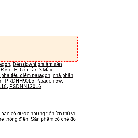
agon
,
Đèn downlight âm trần
,
Đèn LED ốp trần 3 Màu
 pha tiêu điểm paragon
,
nhà phân
n
,
PRDHH90L5 Paragon 5w
,
L18
,
PSDNN120L6
bạn có được những tiện ích thú vị
 hệ thống điện. Sản phẩm có chế độ