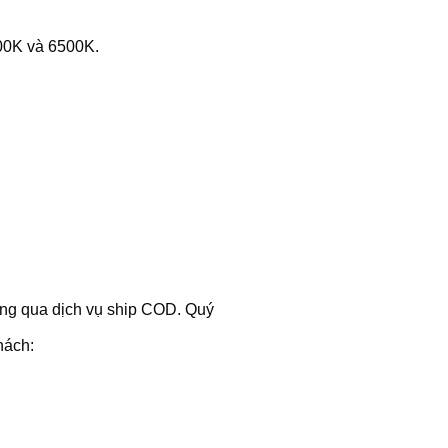
00K và 6500K.
hông qua dịch vụ ship COD. Quý
hách: