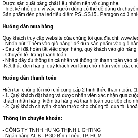
Được sản xuất bằng chất liệu nhôm nên vô cùng nhẹ.
Thiết kế nhỏ gọn, vì vậy, người dùng có thể dễ dàng di chuyển 
Sản phẩm đèn pha led tiêu điểm PSLSS15L Paragon có 3 nhi
Hướng dẫn mua hàng
Quý khách truy cập website của chúng tôi qua địa chỉ: www.
- Nhấn nút "Thêm vào giỏ hàng" để đưa sản phẩm vào giỏ hà
- Sau khi đã hoàn tất việc chọn hàng, quý khách vào giỏ hàng
- Chuyển tới trang thanh toán.
- Nhập đầy đủ thông tin cá nhân và thông tin thanh toán vào b
-Kết thúc đơn hàng, quý khách vui lòng chờ nhân viên của chún
Hướng dẫn thanh toán
Hiện tại, chúng tôi mới chỉ cung cấp 2 hình thức thanh toán: (
- 1. Quý khách đặt hàng và được nhân viên xác nhận qua cuộc
khách nhận hàng, kiểm tra hàng và thanh toán trực tiếp cho n
- 2: Quý khách chuyển khoản trước cho chúng tôi qua tài kho
Thông tin chuyển khoản:
- CÔNG TY TNHH HƯNG THỊNH LIGHTING
- Ngân hàng ACB - PGD Bình Triệu, TP. HCM