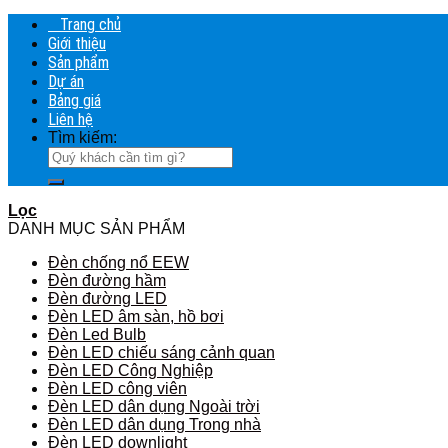
Trang chủ
Giới thiệu
Sản phẩm
Dự án
Bảng giá
Liên hệ
Tìm kiếm:
Lọc
DANH MỤC SẢN PHẨM
Đèn chống nổ EEW
Đèn đường hầm
Đèn đường LED
Đèn LED âm sàn, hồ bơi
Đèn Led Bulb
Đèn LED chiếu sáng cảnh quan
Đèn LED Công Nghiệp
Đèn LED công viên
Đèn LED dân dụng Ngoài trời
Đèn LED dân dụng Trong nhà
Đèn LED downlight