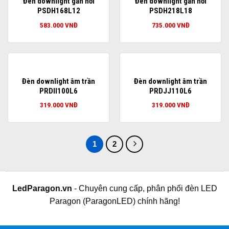
Đèn downlight gắn nổi
Đèn downlight gắn nổi
PSDH168L12
PSDH218L18
583.000
VNĐ
735.000
VNĐ
Đèn downlight âm trần
Đèn downlight âm trần
PRDII100L6
PRDJJ110L6
319.000
VNĐ
319.000
VNĐ
1
2
LedParagon.vn
- Chuyên cung cấp, phân phối đèn LED
Paragon (ParagonLED) chính hãng!