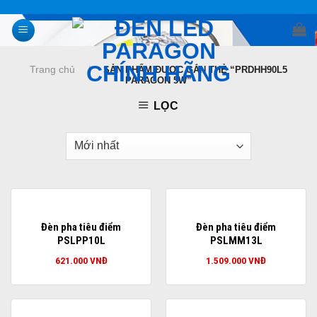
Skip
to
content
Trang chủ
/
SẢN PHẨM ĐƯỢC GẮN THẺ “PRDHH90L5
PARAGON 5W”
LỌC
Đèn pha tiêu điểm
Đèn pha tiêu điểm
PSLPP10L
PSLMM13L
621.000
VNĐ
1.509.000
VNĐ