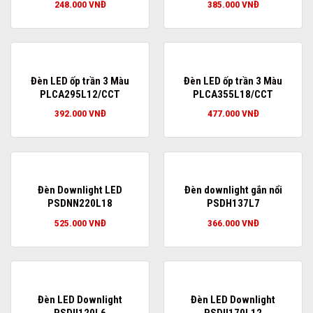
248.000
VNĐ
385.000
VNĐ
Đèn LED ốp trần 3 Màu
Đèn LED ốp trần 3 Màu
PLCA295L12/CCT
PLCA355L18/CCT
392.000
VNĐ
477.000
VNĐ
Đèn Downlight LED
Đèn downlight gắn nổi
PSDNN220L18
PSDH137L7
525.000
VNĐ
366.000
VNĐ
Đèn LED Downlight
Đèn LED Downlight
PSDII120L6
PSDII170L12