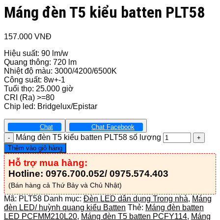
Máng đèn T5 kiểu batten PLT58
157.000
VNĐ
Hiệu suất: 90 lm/w
Quang thông: 720 lm
Nhiệt độ màu: 3000/4200/6500K
Công suất: 8w+-1
Tuổi thọ: 25.000 giờ
CRI (Ra) >=80
Chip led: Bridgelux/Epistar
Chat
Chat Facebook
Máng đèn T5 kiểu batten PLT58 số lượng
Thêm vào giỏ hàng
Hỗ trợ mua hàng:
Hotline: 0976.700.052/ 0975.574.403
(Bán hàng cả Thứ Bảy và Chủ Nhật)
Mã:
PLT58
Danh mục:
Đèn LED dân dụng Trong nhà
,
Máng
đèn LED/ huỳnh quang kiểu Batten
Thẻ:
Máng đèn batten
LED PCFMM210L20
,
Máng đèn T5 batten PCFY114
,
Máng