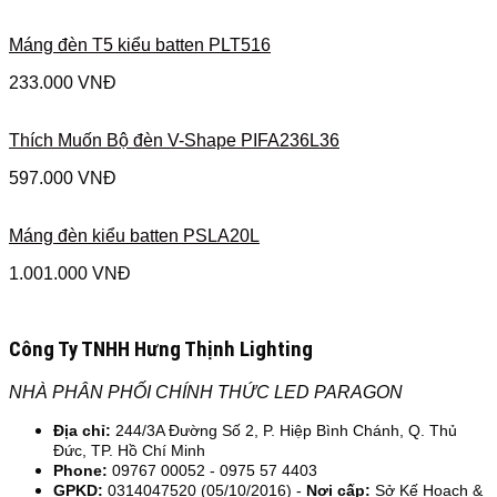
Máng đèn T5 kiểu batten PLT516
233.000
VNĐ
Thích Muốn Bộ đèn V-Shape PIFA236L36
597.000
VNĐ
Máng đèn kiểu batten PSLA20L
1.001.000
VNĐ
Công Ty TNHH Hưng Thịnh Lighting
NHÀ PHÂN PHỐI CHÍNH THỨC LED PARAGON
Địa chỉ:
244/3A Đường Số 2, P. Hiệp Bình Chánh, Q. Thủ
Đức, TP. Hồ Chí Minh
Phone:
09767 00052 - 0975 57 4403
GPKD:
0314047520 (05/10/2016) -
Nơi cấp:
Sở Kế Hoạch &