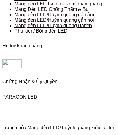
Máng đèn LED batten – vòm phản quang
Máng Đèn LED Chống Thấm & Bụi
Máng đèn LED/Huỳnh quang gắn âm
Máng đèn LED/Huỳnh quang gắn nổi
Máng đèn LED/Huỳnh quang Batten
Phụ kiện/ Bóng đèn LED
Hỗ trợ khách hàng
Chứng Nhận & Ủy Quyền
PARAGON LED
Trang chủ
/
Máng đèn LED/ huỳnh quang kiểu Batten