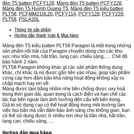
đèn T5 batten PCFY128
,
Máng đèn T5 batten PCFY228
,
Máng đèn T5 Huỳnh Quang T5
,
Máng đèn T5 kiểu batten
PLT58
,
PCFMM210L20
,
PCFY114
,
PCFY128
,
PCFY228
,
PLT58
,
PSLA20L
Thông tin sản phẩm
Hướng dẫn thanh toán & Mua hàng
Máng đèn T5 kiểu batten PLT58 Paragon là một trong những
sản phẩm nổi bật của Paragon chuyên dùng cho các khu
vực như trần nhà, hắt trần, lang can, chiếu sáng, … Chế độ
bảo hành 2 năm.
PLT58 Paragon không khác gì các sản phẩm thông dụng
khác, chỉ khác là nó được gắn liền vào nhau, giúp sản phẩm
cứng cáp hơn đảm bảo khả năng hoạt động không xảy ra
chập mạch hay rơi vỡ.
Máng được làm bằng nhôm nhẹ bền chống được oxy hoá
trong thời gian dài, quan trọng là cách điện và hạn chế các
tác hại bên ngoài làm ảnh hưởng đến cấu kết bên trong.
Giá trị sử dụng cao có thể hoạt động trong môi trường làm
việc bụi bẩn mà vẫn đảm bảo ánh sáng cho không gian, bạn
có thể sử dụng được ở nhiều nơi như là trần nhà, hắt trần,
lang can, chiếu sáng, …
Hướng dẫn mua hàng