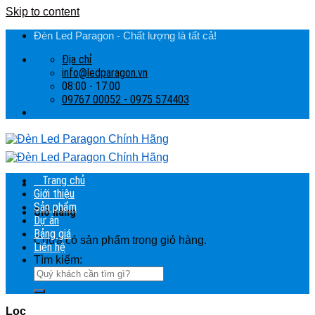
Skip to content
Đèn Led Paragon - Chất lượng là tất cả!
Địa chỉ
info@ledparagon.vn
08:00 - 17:00
09767 00052 - 0975 574403
Trang chủ
Giới thiệu
Sản phẩm
Giỏ hàng
Dự án
Bảng giá
Chưa có sản phẩm trong giỏ hàng.
Liên hệ
Tìm kiếm:
Lọc