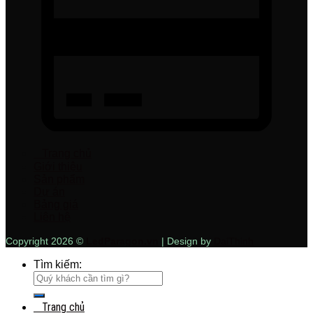
Trang chủ
Giới thiệu
Sản phẩm
Dự án
Bảng giá
Liên hệ
Copyright 2026 ©
LedParagon.vn
| Design by
DaiThinh
Tìm kiếm:
Trang chủ