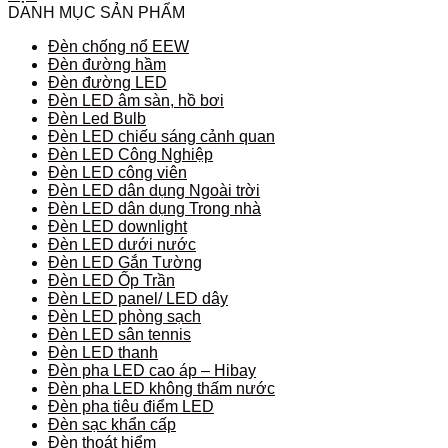
DANH MỤC SẢN PHẨM
Đèn chống nổ EEW
Đèn đường hầm
Đèn đường LED
Đèn LED âm sàn, hồ bơi
Đèn Led Bulb
Đèn LED chiếu sáng cảnh quan
Đèn LED Công Nghiệp
Đèn LED công viên
Đèn LED dân dụng Ngoài trời
Đèn LED dân dụng Trong nhà
Đèn LED downlight
Đèn LED dưới nước
Đèn LED Gắn Tường
Đèn LED Ốp Trần
Đèn LED panel/ LED dây
Đèn LED phòng sạch
Đèn LED sân tennis
Đèn LED thanh
Đèn pha LED cao áp – Hibay
Đèn pha LED không thấm nước
Đèn pha tiêu điểm LED
Đèn sạc khẩn cấp
Đèn thoát hiểm