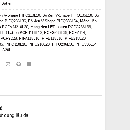
 Batten
èn V-Shape PIFQ118L10
,
Bộ đèn V-Shape PIFQ136L18
,
Bộ
pe PIFQ236L36
,
Bộ đèn V-Shape PIFQ336L54
,
Máng đèn
ED PCFMM210L20
,
Máng đèn LED batten PCFG236L36
,
LED batten PCFH118L10
,
PCFG236L36
,
PCFY114
,
,
PCFY228
,
PIFA118L10
,
PIFB118L10
,
PIFB218L20
,
36
,
PIFQ118L10
,
PIFQ218L20
,
PIFQ236L36
,
PIFQ336L54
,
LA20L
).
ử dụng lâu dài.