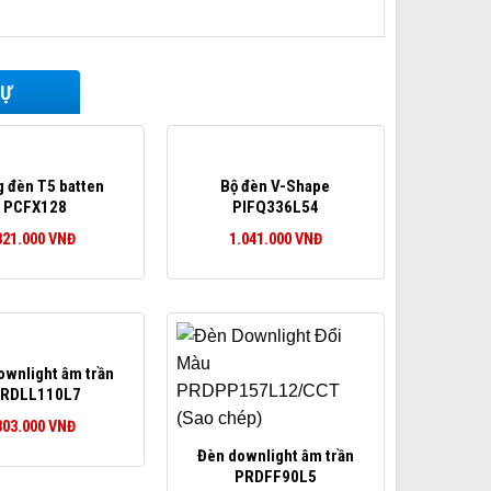
TỰ
 đèn T5 batten
Bộ đèn V-Shape
PCFX128
PIFQ336L54
321.000
VNĐ
1.041.000
VNĐ
ownlight âm trần
RDLL110L7
303.000
VNĐ
Đèn downlight âm trần
PRDFF90L5