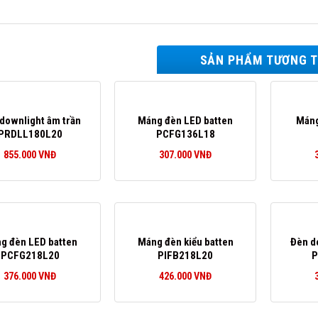
SẢN PHẨM TƯƠNG 
downlight âm trần
Máng đèn LED batten
Máng
PRDLL180L20
PCFG136L18
855.000
VNĐ
307.000
VNĐ
g đèn LED batten
Máng đèn kiểu batten
Đèn d
PCFG218L20
PIFB218L20
P
376.000
VNĐ
426.000
VNĐ