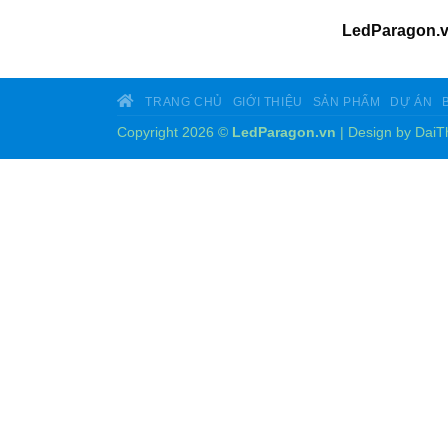
LedParagon.
TRANG CHỦ
GIỚI THIỆU
SẢN PHẨM
DỰ ÁN
Copyright 2026 ©
LedParagon.vn
| Design by
DaiT