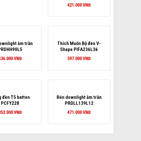
421.000
VNĐ
ownlight âm trần
Thích Muốn Bộ đèn V-
PRDHH90L5
Shape PIFA236L36
436.000
VNĐ
597.000
VNĐ
 đèn T5 batten
Đèn downlight âm trần
PCFY228
PRDLL139L12
352.000
VNĐ
471.000
VNĐ