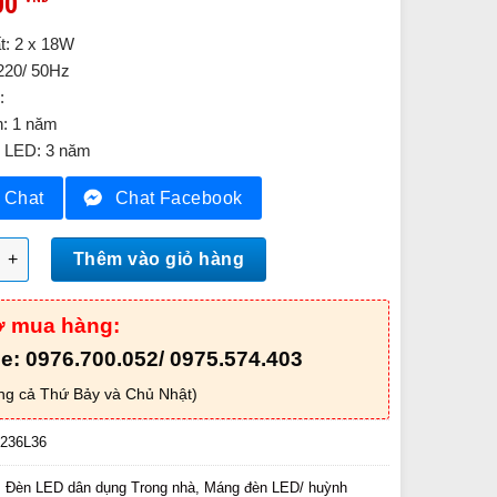
00
t: 2 x 18W
 220/ 50Hz
:
: 1 năm
 LED: 3 năm
Chat
Chat Facebook
 LED batten PCFG236L36 số lượng
Thêm vào giỏ hàng
ợ mua hàng:
ne: 0976.700.052/ 0975.574.403
ng cả Thứ Bảy và Chủ Nhật)
236L36
:
Đèn LED dân dụng Trong nhà
,
Máng đèn LED/ huỳnh