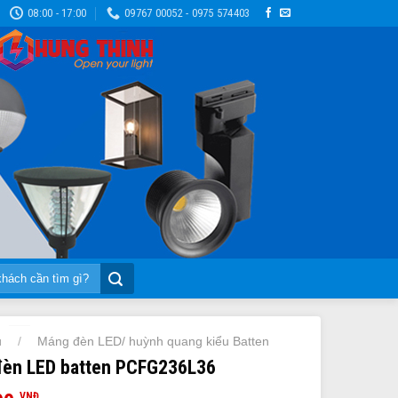
08:00 - 17:00
09767 00052 - 0975 574403
ủ
Máng đèn LED/ huỳnh quang kiểu Batten
/
èn LED batten PCFG236L36
VNĐ