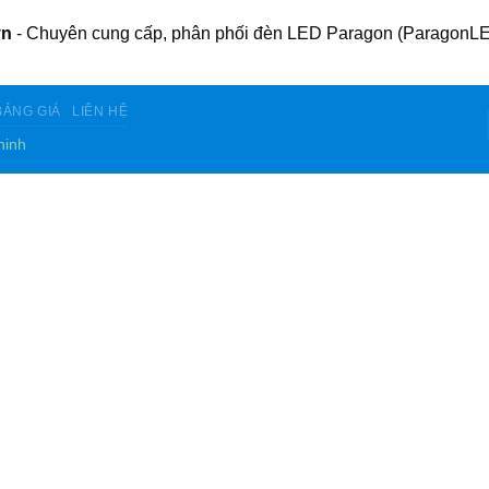
vn
- Chuyên cung cấp, phân phối đèn LED Paragon (ParagonLE
BẢNG GIÁ
LIÊN HỆ
hinh