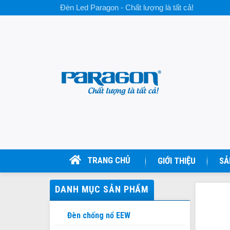
Skip
Đèn Led Paragon - Chất lượng là tất cả!
to
content
TRANG CHỦ
GIỚI THIỆU
SẢ
DANH MỤC SẢN PHẨM
Đèn chống nổ EEW