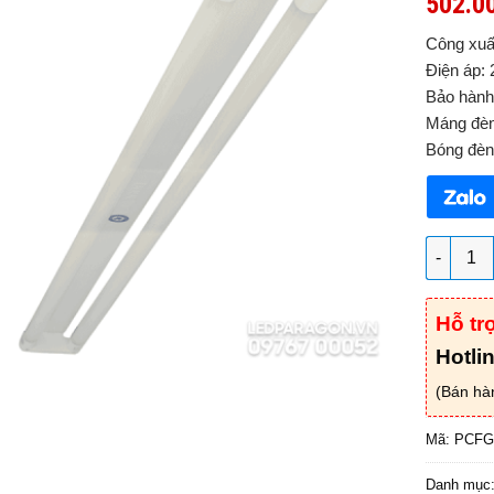
502.0
Công xuấ
Điện áp:
Bảo hành
Máng đèn
Bóng đèn
Máng đèn
Hỗ tr
Hotli
(Bán hà
Mã:
PCFG
Danh mục