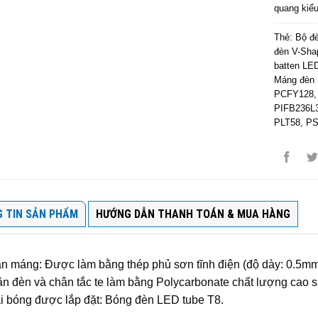
quang kiểu
Thẻ:
Bộ đ
đèn V-Sha
batten L
Máng đèn 
PCFY128
PIFB236L
PLT58
,
PS
 TIN SẢN PHẨM
HƯỚNG DẪN THANH TOÁN & MUA HÀNG
n máng: Được làm bằng thép phủ sơn tĩnh điện (độ dày: 0.5mm
n đèn và chân tắc te làm bằng Polycarbonate chất lượng cao s
i bóng được lắp đặt: Bóng đèn LED tube T8.