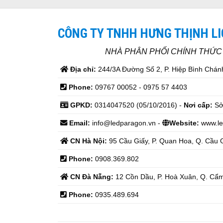
CÔNG TY TNHH HƯNG THỊNH L
NHÀ PHÂN PHỐI CHÍNH THỨ
Địa chỉ:
244/3A Đường Số 2, P. Hiệp Bình Chánh
Phone:
09767 00052 - 0975 57 4403
GPKD:
0314047520 (05/10/2016) -
Nơi cấp:
Sở
Email:
info@ledparagon.vn -
Website:
www.le
CN Hà Nội:
95 Cầu Giấy, P. Quan Hoa, Q. Cầu G
Phone:
0908.369.802
CN Đà Nẵng:
12 Cồn Dầu, P. Hoà Xuân, Q. Cẩm
Phone:
0935.489.694