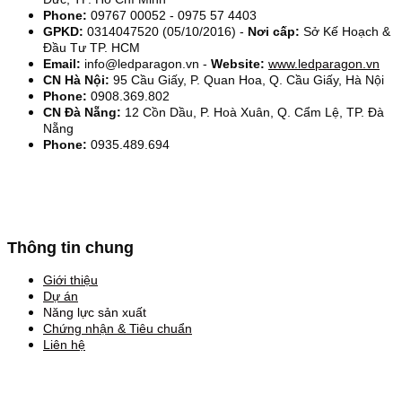
Phone:
09767 00052 - 0975 57 4403
GPKD:
0314047520 (05/10/2016) -
Nơi cấp:
Sở Kế Hoạch &
Đầu Tư TP. HCM
Email:
info@ledparagon.vn -
Website:
www.ledparagon.vn
CN Hà Nội:
95 Cầu Giấy, P. Quan Hoa, Q. Cầu Giấy, Hà Nội
Phone:
0908.369.802
CN Đà Nẵng:
12 Cồn Dầu, P. Hoà Xuân, Q. Cẩm Lệ, TP. Đà
Nẵng
Phone:
0935.489.694
Thông tin chung
Giới thiệu
Dự án
Năng lực sản xuất
Chứng nhận & Tiêu chuẩn
Liên hệ