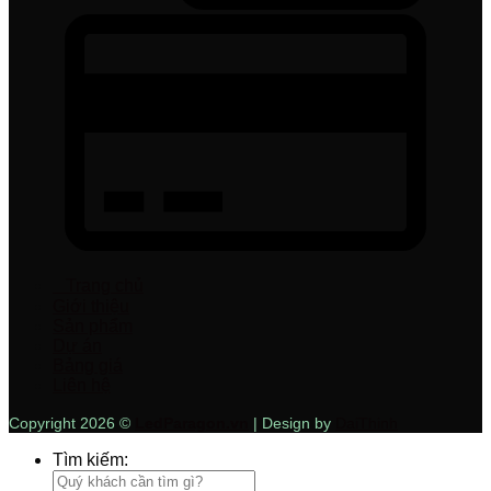
Trang chủ
Giới thiệu
Sản phẩm
Dự án
Bảng giá
Liên hệ
Copyright 2026 ©
LedParagon.vn
| Design by
DaiThinh
Tìm kiếm: