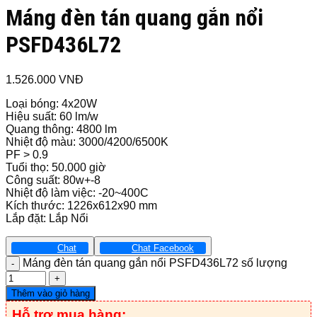
Máng đèn tán quang gắn nổi
PSFD436L72
1.526.000
VNĐ
Loại bóng: 4x20W
Hiệu suất: 60 lm/w
Quang thông: 4800 lm
Nhiệt độ màu: 3000/4200/6500K
PF > 0.9
Tuổi thọ: 50.000 giờ
Công suất: 80w+-8
Nhiệt độ làm việc: -20~400C
Kích thước: 1226x612x90 mm
Lắp đặt: Lắp Nổi
Chat
Chat Facebook
Máng đèn tán quang gắn nổi PSFD436L72 số lượng
Thêm vào giỏ hàng
Hỗ trợ mua hàng: