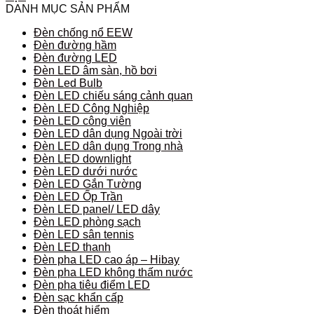
DANH MỤC SẢN PHẨM
Đèn chống nổ EEW
Đèn đường hầm
Đèn đường LED
Đèn LED âm sàn, hồ bơi
Đèn Led Bulb
Đèn LED chiếu sáng cảnh quan
Đèn LED Công Nghiệp
Đèn LED công viên
Đèn LED dân dụng Ngoài trời
Đèn LED dân dụng Trong nhà
Đèn LED downlight
Đèn LED dưới nước
Đèn LED Gắn Tường
Đèn LED Ốp Trần
Đèn LED panel/ LED dây
Đèn LED phòng sạch
Đèn LED sân tennis
Đèn LED thanh
Đèn pha LED cao áp – Hibay
Đèn pha LED không thấm nước
Đèn pha tiêu điểm LED
Đèn sạc khẩn cấp
Đèn thoát hiểm