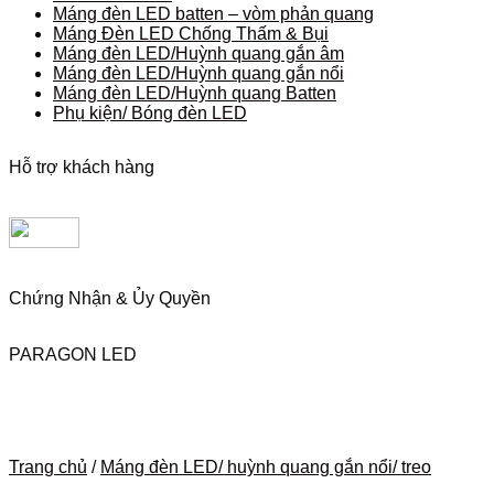
Máng đèn LED batten – vòm phản quang
Máng Đèn LED Chống Thấm & Bụi
Máng đèn LED/Huỳnh quang gắn âm
Máng đèn LED/Huỳnh quang gắn nổi
Máng đèn LED/Huỳnh quang Batten
Phụ kiện/ Bóng đèn LED
Hỗ trợ khách hàng
Chứng Nhận & Ủy Quyền
PARAGON LED
Trang chủ
/
Máng đèn LED/ huỳnh quang gắn nổi/ treo