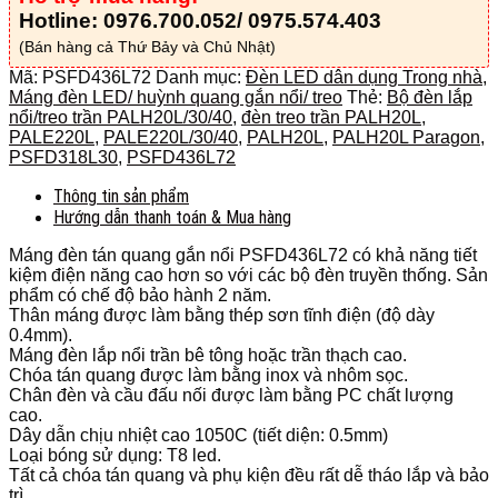
Hotline: 0976.700.052/ 0975.574.403
(Bán hàng cả Thứ Bảy và Chủ Nhật)
Mã:
PSFD436L72
Danh mục:
Đèn LED dân dụng Trong nhà
,
Máng đèn LED/ huỳnh quang gắn nổi/ treo
Thẻ:
Bộ đèn lắp
nổi/treo trần PALH20L/30/40
,
đèn treo trần PALH20L
,
PALE220L
,
PALE220L/30/40
,
PALH20L
,
PALH20L Paragon
,
PSFD318L30
,
PSFD436L72
Thông tin sản phẩm
Hướng dẫn thanh toán & Mua hàng
Máng đèn tán quang gắn nổi PSFD436L72 có khả năng tiết
kiệm điện năng cao hơn so với các bộ đèn truyền thống. Sản
phẩm có chế độ bảo hành 2 năm.
Thân máng được làm bằng thép sơn tĩnh điện (độ dày
0.4mm).
Máng đèn lắp nổi trần bê tông hoặc trần thạch cao.
Chóa tán quang được làm bằng inox và nhôm sọc.
Chân đèn và cầu đấu nối được làm bằng PC chất lượng
cao.
Dây dẫn chịu nhiệt cao 1050C (tiết diện: 0.5mm)
Loại bóng sử dụng: T8 led.
Tất cả chóa tán quang và phụ kiện đều rất dễ tháo lắp và bảo
trì.