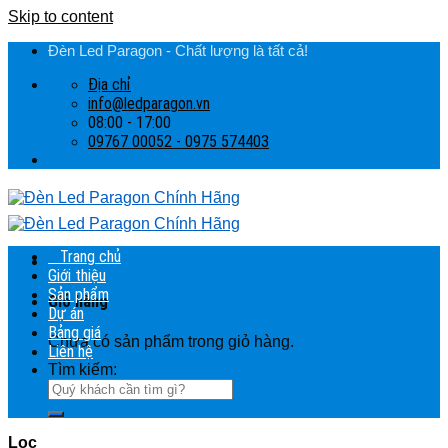
Skip to content
Đèn Led Paragon - Chất lượng là tất cả!
Địa chỉ
info@ledparagon.vn
08:00 - 17:00
09767 00052 - 0975 574403
Trang chủ
Giới thiệu
Sản phẩm
Giỏ hàng
Dự án
Bảng giá
Chưa có sản phẩm trong giỏ hàng.
Liên hệ
Tìm kiếm:
Lọc