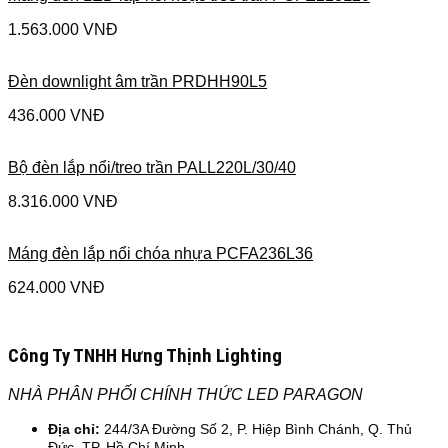
1.563.000
VNĐ
Đèn downlight âm trần PRDHH90L5
436.000
VNĐ
Bộ đèn lắp nổi/treo trần PALL220L/30/40
8.316.000
VNĐ
Máng đèn lắp nổi chóa nhựa PCFA236L36
624.000
VNĐ
Công Ty TNHH Hưng Thịnh Lighting
NHÀ PHÂN PHỐI CHÍNH THỨC LED PARAGON
Địa chỉ:
244/3A Đường Số 2, P. Hiệp Bình Chánh, Q. Thủ
Đức, TP. Hồ Chí Minh