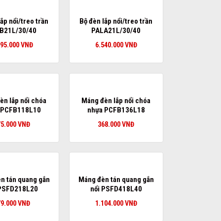
ắp nổi/treo trần
Bộ đèn lắp nổi/treo trần
B21L/30/40
PALA21L/30/40
595.000
VNĐ
6.540.000
VNĐ
èn lắp nổi chóa
Máng đèn lắp nổi chóa
 PCFB118L10
nhựa PCFB136L18
75.000
VNĐ
368.000
VNĐ
n tán quang gắn
Máng đèn tán quang gắn
 PSFD218L20
nổi PSFD418L40
79.000
VNĐ
1.104.000
VNĐ