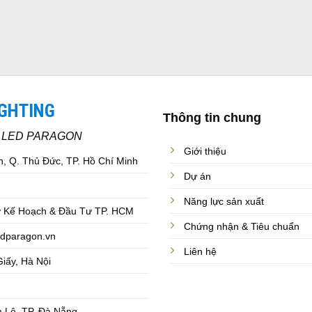
IGHTING
Thông tin chung
C LED PARAGON
Giới thiệu
, Q. Thủ Đức, TP. Hồ Chí Minh
Dự án
Năng lực sản xuất
 Kế Hoạch & Đầu Tư TP. HCM
Chứng nhận & Tiêu chuẩn
dparagon.vn
Liên hệ
iấy, Hà Nội
 Lệ, TP. Đà Nẵng