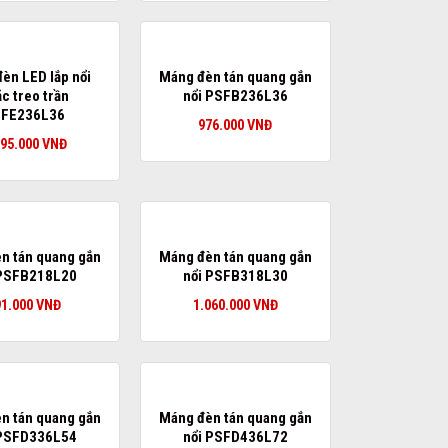
èn LED lắp nổi
Máng đèn tán quang gắn
c treo trần
nổi PSFB236L36
FE236L36
976.000
VNĐ
895.000
VNĐ
n tán quang gắn
Máng đèn tán quang gắn
 PSFB218L20
nổi PSFB318L30
91.000
VNĐ
1.060.000
VNĐ
n tán quang gắn
Máng đèn tán quang gắn
 PSFD336L54
nổi PSFD436L72