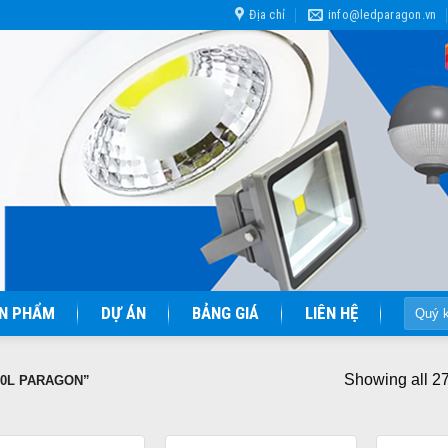
Địa chỉ
info@ledparagon.vn
Tìm
N PHẨM
DỰ ÁN
BẢNG GIÁ
LIÊN HỆ
kiếm:
Showing all 27
0L PARAGON”