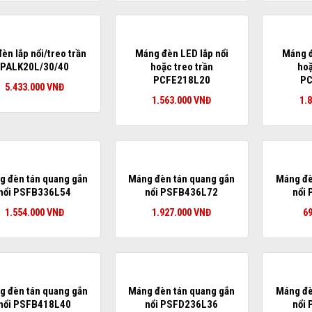
đèn lắp nổi/treo trần
Máng đèn LED lắp nổi
Máng đ
PALK20L/30/40
hoặc treo trần
hoặ
PCFE218L20
PC
5.433.000
VNĐ
1.563.000
VNĐ
1.
g đèn tán quang gắn
Máng đèn tán quang gắn
Máng đè
nổi PSFB336L54
nổi PSFB436L72
nổi
1.554.000
VNĐ
1.927.000
VNĐ
6
g đèn tán quang gắn
Máng đèn tán quang gắn
Máng đè
nổi PSFB418L40
nổi PSFD236L36
nổi