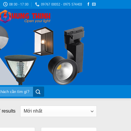
08:00 - 17:00
09767 00052 - 0975 574403
 results