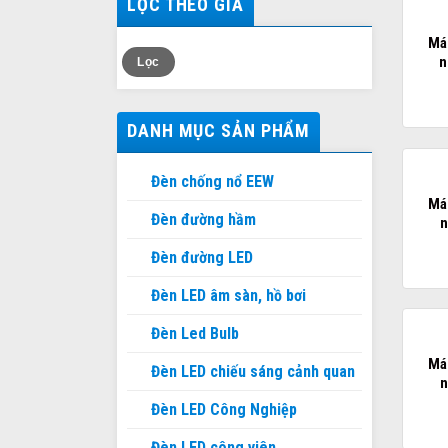
LỌC THEO GIÁ
Mán
Giá
Giá
n
Lọc
thấp
cao
nhất
nhất
DANH MỤC SẢN PHẨM
Đèn chống nổ EEW
Mán
Đèn đường hầm
n
Đèn đường LED
Đèn LED âm sàn, hồ bơi
Đèn Led Bulb
Mán
Đèn LED chiếu sáng cảnh quan
n
Đèn LED Công Nghiệp
Đèn LED công viên