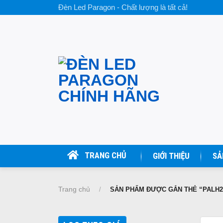
Skip
Đèn Led Paragon - Chất lượng là tất cả!
to
content
TRANG CHỦ
GIỚI THIỆU
SẢ
Trang chủ
/
SẢN PHẨM ĐƯỢC GẮN THẺ “PALH2