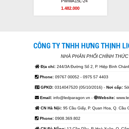
PWWA15L-24
1.482.000
CÔNG TY TNHH HƯNG THỊNH L
NHÀ PHÂN PHỐI CHÍNH THỨ
Địa chỉ:
244/3A Đường Số 2, P. Hiệp Bình Chánh
Phone:
09767 00052 - 0975 57 4403
GPKD:
0314047520 (05/10/2016) -
Nơi cấp:
Sở
Email:
info@ledparagon.vn -
Website:
www.le
CN Hà Nội:
95 Cầu Giấy, P. Quan Hoa, Q. Cầu G
Phone:
0908.369.802
CN Đà Nẵng:
12 Cồn Dầu, P. Hoà Xuân, Q. Cẩm