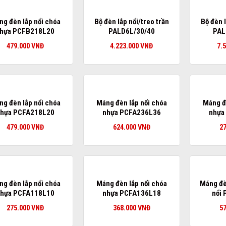
g đèn lắp nổi chóa
Bộ đèn lắp nổi/treo trần
Bộ đèn l
hựa PCFB218L20
PALD6L/30/40
PAL
479.000
VNĐ
4.223.000
VNĐ
7.
g đèn lắp nổi chóa
Máng đèn lắp nổi chóa
Máng đ
hựa PCFA218L20
nhựa PCFA236L36
nhựa
479.000
VNĐ
624.000
VNĐ
2
g đèn lắp nổi chóa
Máng đèn lắp nổi chóa
Máng đè
hựa PCFA118L10
nhựa PCFA136L18
nổi
275.000
VNĐ
368.000
VNĐ
5