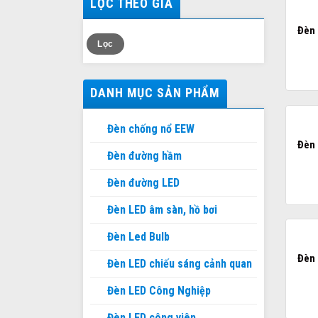
LỌC THEO GIÁ
Đèn 
Giá
Giá
Lọc
thấp
cao
nhất
nhất
DANH MỤC SẢN PHẨM
Đèn chống nổ EEW
Đèn 
Đèn đường hầm
Đèn đường LED
Đèn LED âm sàn, hồ bơi
Đèn Led Bulb
Đèn 
Đèn LED chiếu sáng cảnh quan
Đèn LED Công Nghiệp
Đèn LED công viên