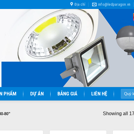
Địa chỉ
info@ledparagon.vn
Tìm
N PHẨM
DỰ ÁN
BẢNG GIÁ
LIÊN HỆ
kiếm:
Showing all 17
0-80”