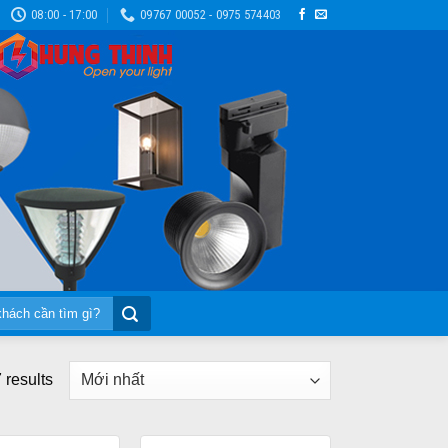
08:00 - 17:00
09767 00052 - 0975 574403
 results