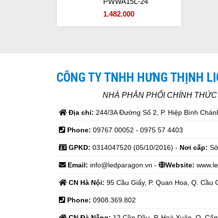
PWWA15L-24
1.482.000
CÔNG TY TNHH HƯNG THỊNH L
NHÀ PHÂN PHỐI CHÍNH THỨ
Địa chỉ:
244/3A Đường Số 2, P. Hiệp Bình Chánh
Phone:
09767 00052 - 0975 57 4403
GPKD:
0314047520 (05/10/2016) -
Nơi cấp:
Sở
Email:
info@ledparagon.vn -
Website:
www.le
CN Hà Nội:
95 Cầu Giấy, P. Quan Hoa, Q. Cầu G
Phone:
0908.369.802
CN Đà Nẵng:
12 Cồn Dầu, P. Hoà Xuân, Q. Cẩm