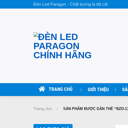
Skip
Đèn Led Paragon - Chất lượng là tất cả!
to
content
TRANG CHỦ
GIỚI THIỆU
SẢ
Trang chủ
/
SẢN PHẨM ĐƯỢC GẮN THẺ “BZD-13