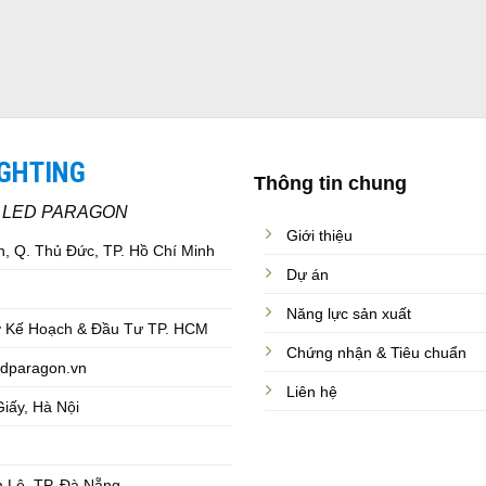
IGHTING
Thông tin chung
C LED PARAGON
Giới thiệu
, Q. Thủ Đức, TP. Hồ Chí Minh
Dự án
Năng lực sản xuất
 Kế Hoạch & Đầu Tư TP. HCM
Chứng nhận & Tiêu chuẩn
dparagon.vn
Liên hệ
iấy, Hà Nội
 Lệ, TP. Đà Nẵng