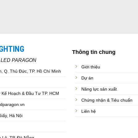
IGHTING
Thông tin chung
C LED PARAGON
Giới thiệu
, Q. Thủ Đức, TP. Hồ Chí Minh
Dự án
Năng lực sản xuất
 Kế Hoạch & Đầu Tư TP. HCM
Chứng nhận & Tiêu chuẩn
dparagon.vn
Liên hệ
iấy, Hà Nội
 Lệ, TP. Đà Nẵng