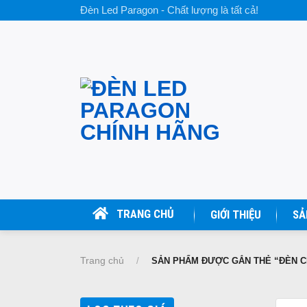
Skip
Đèn Led Paragon - Chất lượng là tất cả!
to
content
TRANG CHỦ
GIỚI THIỆU
SẢ
Trang chủ
/
SẢN PHẨM ĐƯỢC GẮN THẺ “ĐÈN C