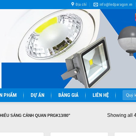
Địa chỉ
info@ledparagon.vn
Tìm
N PHẨM
DỰ ÁN
BẢNG GIÁ
LIÊN HỆ
kiếm:
Showing all 4
HIẾU SÁNG CẢNH QUAN PRGK13/80”