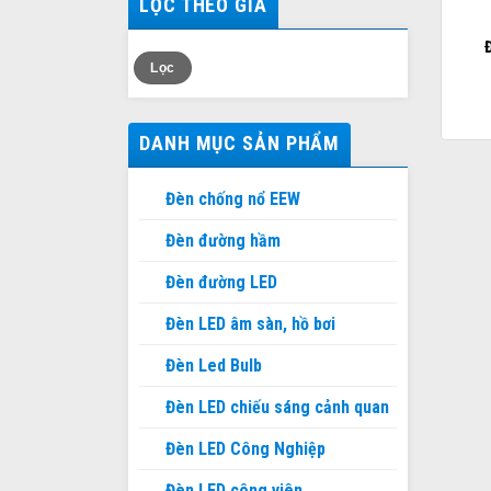
LỌC THEO GIÁ
Giá
Giá
Lọc
thấp
cao
nhất
nhất
DANH MỤC SẢN PHẨM
Đèn chống nổ EEW
Đèn đường hầm
Đèn đường LED
Đèn LED âm sàn, hồ bơi
Đèn Led Bulb
Đèn LED chiếu sáng cảnh quan
Đèn LED Công Nghiệp
Đèn LED công viên