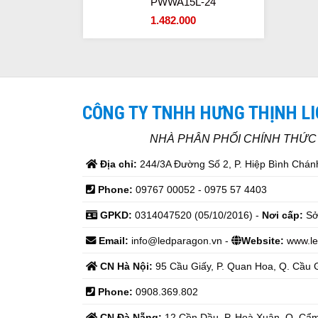
PWWA15L-24
1.482.000
CÔNG TY TNHH HƯNG THỊNH L
NHÀ PHÂN PHỐI CHÍNH THỨ
Địa chỉ:
244/3A Đường Số 2, P. Hiệp Bình Chánh
Phone:
09767 00052 - 0975 57 4403
GPKD:
0314047520 (05/10/2016) -
Nơi cấp:
Sở
Email:
info@ledparagon.vn -
Website:
www.le
CN Hà Nội:
95 Cầu Giấy, P. Quan Hoa, Q. Cầu G
Phone:
0908.369.802
CN Đà Nẵng:
12 Cồn Dầu, P. Hoà Xuân, Q. Cẩm