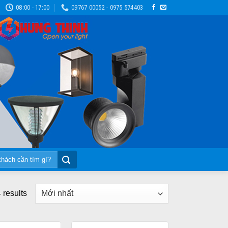
08:00 - 17:00
09767 00052 - 0975 574403
 results