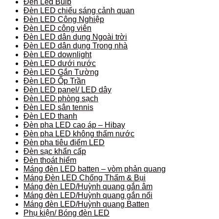
Đèn Led Bulb
Đèn LED chiếu sáng cảnh quan
Đèn LED Công Nghiệp
Đèn LED công viên
Đèn LED dân dụng Ngoài trời
Đèn LED dân dụng Trong nhà
Đèn LED downlight
Đèn LED dưới nước
Đèn LED Gắn Tường
Đèn LED Ốp Trần
Đèn LED panel/ LED dây
Đèn LED phòng sạch
Đèn LED sân tennis
Đèn LED thanh
Đèn pha LED cao áp – Hibay
Đèn pha LED không thấm nước
Đèn pha tiêu điểm LED
Đèn sạc khẩn cấp
Đèn thoát hiểm
Máng đèn LED batten – vòm phản quang
Máng Đèn LED Chống Thấm & Bụi
Máng đèn LED/Huỳnh quang gắn âm
Máng đèn LED/Huỳnh quang gắn nổi
Máng đèn LED/Huỳnh quang Batten
Phụ kiện/ Bóng đèn LED