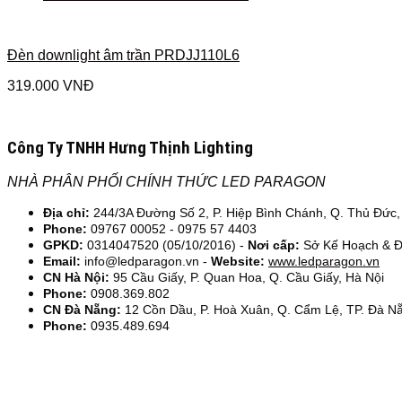
Đèn downlight âm trần PRDJJ110L6
319.000
VNĐ
Công Ty TNHH Hưng Thịnh Lighting
NHÀ PHÂN PHỐI CHÍNH THỨC LED PARAGON
Địa chỉ:
244/3A Đường Số 2, P. Hiệp Bình Chánh, Q. Thủ Đức,
Phone:
09767 00052 - 0975 57 4403
GPKD:
0314047520 (05/10/2016) -
Nơi cấp:
Sở Kế Hoạch & 
Email:
info@ledparagon.vn -
Website:
www.ledparagon.vn
CN Hà Nội:
95 Cầu Giấy, P. Quan Hoa, Q. Cầu Giấy, Hà Nội
Phone:
0908.369.802
CN Đà Nẵng:
12 Cồn Dầu, P. Hoà Xuân, Q. Cẩm Lệ, TP. Đà N
Phone:
0935.489.694