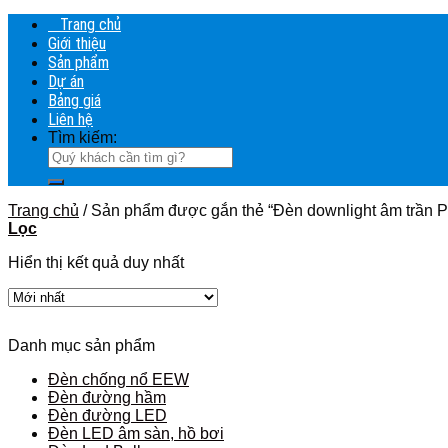
Trang chủ
Giới thiệu
Sản phẩm
Dự án
Bảng giá
Liên hệ
Tìm kiếm:
Trang chủ
/
Sản phẩm được gắn thẻ “Đèn downlight âm trần
Lọc
Hiển thị kết quả duy nhất
Danh mục sản phẩm
Đèn chống nổ EEW
Đèn đường hầm
Đèn đường LED
Đèn LED âm sàn, hồ bơi