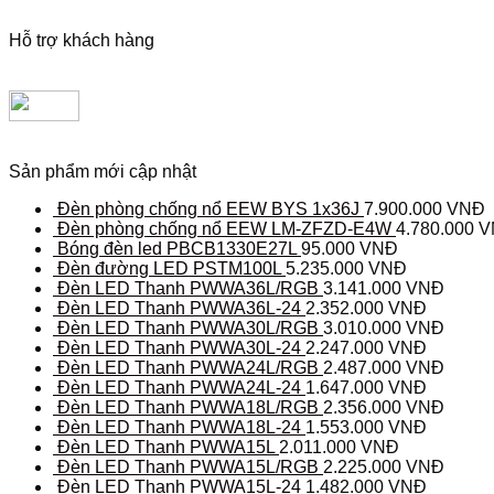
Hỗ trợ khách hàng
Sản phẩm mới cập nhật
Đèn phòng chống nổ EEW BYS 1x36J
7.900.000
VNĐ
Đèn phòng chống nổ EEW LM-ZFZD-E4W
4.780.000
V
Bóng đèn led PBCB1330E27L
95.000
VNĐ
Đèn đường LED PSTM100L
5.235.000
VNĐ
Đèn LED Thanh PWWA36L/RGB
3.141.000
VNĐ
Đèn LED Thanh PWWA36L-24
2.352.000
VNĐ
Đèn LED Thanh PWWA30L/RGB
3.010.000
VNĐ
Đèn LED Thanh PWWA30L-24
2.247.000
VNĐ
Đèn LED Thanh PWWA24L/RGB
2.487.000
VNĐ
Đèn LED Thanh PWWA24L-24
1.647.000
VNĐ
Đèn LED Thanh PWWA18L/RGB
2.356.000
VNĐ
Đèn LED Thanh PWWA18L-24
1.553.000
VNĐ
Đèn LED Thanh PWWA15L
2.011.000
VNĐ
Đèn LED Thanh PWWA15L/RGB
2.225.000
VNĐ
Đèn LED Thanh PWWA15L-24
1.482.000
VNĐ