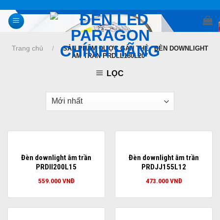
Skip
to
content
Trang chủ
/
SẢN PHẨM ĐƯỢC GẮN THẺ “ĐÈN DOWNLIGHT
ÂM TRẦN PRDLL180L20”
LỌC
Đèn downlight âm trần
Đèn downlight âm trần
PRDII200L15
PRDJJ155L12
559.000
VNĐ
473.000
VNĐ