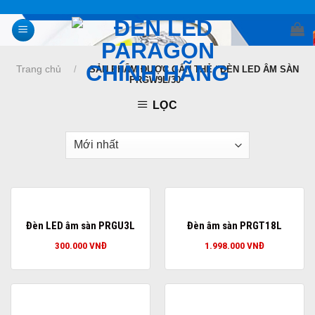
Skip
to
content
Trang chủ
/
SẢN PHẨM ĐƯỢC GẮN THẺ “ĐÈN LED ÂM SÀN
PRGW9L/30”
LỌC
Đèn LED âm sàn PRGU3L
Đèn âm sàn PRGT18L
300.000
VNĐ
1.998.000
VNĐ