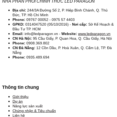
NHÀ PHÂN PHỐI CHÍNH THỨC LED PARAGON
Địa chỉ:
244/3A Đường Số 2, P. Hiệp Bình Chánh, Q. Thủ
Đức, TP. Hồ Chí Minh
Phone:
09767 00052 - 0975 57 4403
GPKD:
0314047520 (05/10/2016) -
Nơi cấp:
Sở Kế Hoạch &
Đầu Tư TP. HCM
Email:
info@ledparagon.vn -
Website:
www.ledparagon.vn
CN Hà Nội:
95 Cầu Giấy, P. Quan Hoa, Q. Cầu Giấy, Hà Nội
Phone:
0908.369.802
CN Đà Nẵng:
12 Cồn Dầu, P. Hoà Xuân, Q. Cẩm Lệ, TP. Đà
Nẵng
Phone:
0935.489.694
Thông tin chung
Giới thiệu
Dự án
Năng lực sản xuất
Chứng nhận & Tiêu chuẩn
Liên hệ