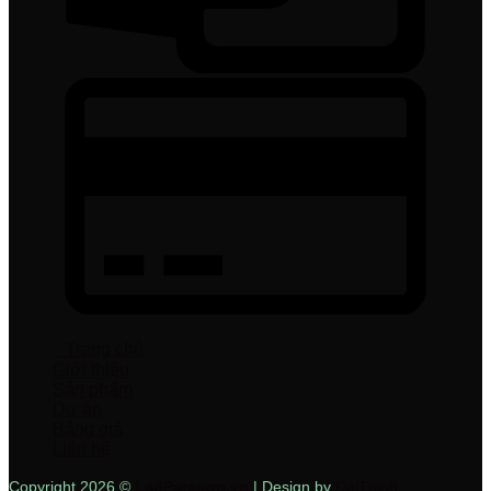
Trang chủ
Giới thiệu
Sản phẩm
Dự án
Bảng giá
Liên hệ
Copyright 2026 ©
LedParagon.vn
| Design by
DaiThinh