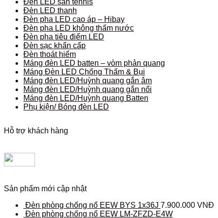
Đèn LED sân tennis
Đèn LED thanh
Đèn pha LED cao áp – Hibay
Đèn pha LED không thấm nước
Đèn pha tiêu điểm LED
Đèn sạc khẩn cấp
Đèn thoát hiểm
Máng đèn LED batten – vòm phản quang
Máng Đèn LED Chống Thấm & Bụi
Máng đèn LED/Huỳnh quang gắn âm
Máng đèn LED/Huỳnh quang gắn nổi
Máng đèn LED/Huỳnh quang Batten
Phụ kiện/ Bóng đèn LED
Hỗ trợ khách hàng
Sản phẩm mới cập nhật
Đèn phòng chống nổ EEW BYS 1x36J
7.900.000
VNĐ
Đèn phòng chống nổ EEW LM-ZFZD-E4W