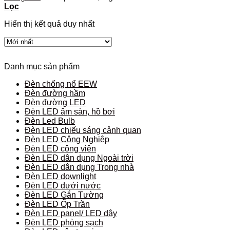
Lọc
Hiển thị kết quả duy nhất
Danh mục sản phẩm
Đèn chống nổ EEW
Đèn đường hầm
Đèn đường LED
Đèn LED âm sàn, hồ bơi
Đèn Led Bulb
Đèn LED chiếu sáng cảnh quan
Đèn LED Công Nghiệp
Đèn LED công viên
Đèn LED dân dụng Ngoài trời
Đèn LED dân dụng Trong nhà
Đèn LED downlight
Đèn LED dưới nước
Đèn LED Gắn Tường
Đèn LED Ốp Trần
Đèn LED panel/ LED dây
Đèn LED phòng sạch