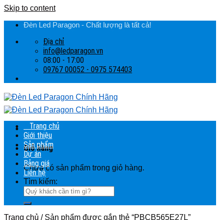
Skip to content
Đèn Led Paragon - Chất lượng là tất cả!
Địa chỉ
info@ledparagon.vn
08:00 - 17:00
09767 00052 - 0975 574403
Trang chủ
Giới thiệu
Sản phẩm
Giỏ hàng
Dự án
Bảng giá
Chưa có sản phẩm trong giỏ hàng.
Liên hệ
Tìm kiếm:
Trang chủ
/
Sản phẩm được gắn thẻ “PBCB565E27L”