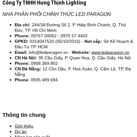
Công Ty TNHH Hưng Thịnh Lighting
NHÀ PHÂN PHỐI CHÍNH THỨC LED PARAGON
Địa chỉ:
244/3A Đường Số 2, P. Hiệp Bình Chánh, Q. Thủ
Đức, TP. Hồ Chí Minh
Phone:
09767 00052 - 0975 57 4403
GPKD:
0314047520 (05/10/2016) -
Nơi cấp:
Sở Kế Hoạch &
Đầu Tư TP. HCM
Email:
info@ledparagon.vn -
Website:
www.ledparagon.vn
CN Hà Nội:
95 Cầu Giấy, P. Quan Hoa, Q. Cầu Giấy, Hà Nội
Phone:
0908.369.802
CN Đà Nẵng:
12 Cồn Dầu, P. Hoà Xuân, Q. Cẩm Lệ, TP. Đà
Nẵng
Phone:
0935.489.694
Thông tin chung
Giới thiệu
Dự án