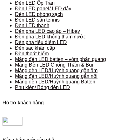
Đèn LED Ốp Trần
Đèn LED panel/ LED dây
Đèn LED phòng sạch
Đèn LED sân tennis
Đèn LED thanh
Đèn pha LED cao áp – Hibay
Đèn pha LED không thấm nước
Đèn pha tiêu điểm LED
Đèn sạc khẩn cấp
Đèn thoát hiểm
Máng đèn LED batten – vòm phản quang
Máng Đèn LED Chống Thấm & Bụi
Máng đèn LED/Huỳnh quang gắn âm
Máng đèn LED/Huỳnh quang gắn nổi
Máng đèn LED/Huỳnh quang Batten
Phụ kiện/ Bóng đèn LED
Hỗ trợ khách hàng
Sản phẩm mới cập nhật