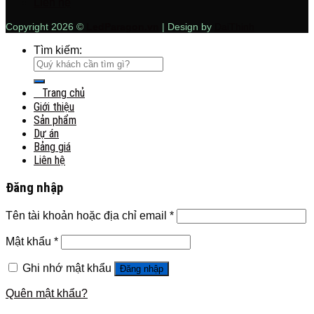
Liên hệ
Copyright 2026 ©
LedParagon.vn
| Design by
DaiThinh
Tìm kiếm:
Trang chủ
Giới thiệu
Sản phẩm
Dự án
Bảng giá
Liên hệ
Đăng nhập
Tên tài khoản hoặc địa chỉ email
*
Mật khẩu
*
Ghi nhớ mật khẩu
Đăng nhập
Quên mật khẩu?