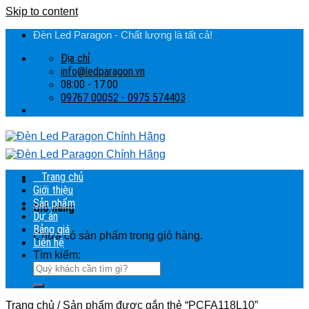
Skip to content
Đèn Led Paragon - Chất lượng là tất cả!
Địa chỉ
info@ledparagon.vn
08:00 - 17:00
09767 00052 - 0975 574403
Trang chủ
Giới thiệu
Sản phẩm
Giỏ hàng
Dự án
Bảng giá
Chưa có sản phẩm trong giỏ hàng.
Liên hệ
Tìm kiếm:
Trang chủ
/
Sản phẩm được gắn thẻ “PCFA118L10”