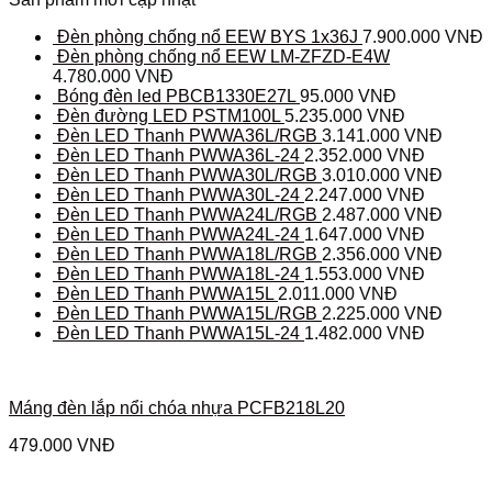
Đèn phòng chống nổ EEW BYS 1x36J
7.900.000
VNĐ
Đèn phòng chống nổ EEW LM-ZFZD-E4W
4.780.000
VNĐ
Bóng đèn led PBCB1330E27L
95.000
VNĐ
Đèn đường LED PSTM100L
5.235.000
VNĐ
Đèn LED Thanh PWWA36L/RGB
3.141.000
VNĐ
Đèn LED Thanh PWWA36L-24
2.352.000
VNĐ
Đèn LED Thanh PWWA30L/RGB
3.010.000
VNĐ
Đèn LED Thanh PWWA30L-24
2.247.000
VNĐ
Đèn LED Thanh PWWA24L/RGB
2.487.000
VNĐ
Đèn LED Thanh PWWA24L-24
1.647.000
VNĐ
Đèn LED Thanh PWWA18L/RGB
2.356.000
VNĐ
Đèn LED Thanh PWWA18L-24
1.553.000
VNĐ
Đèn LED Thanh PWWA15L
2.011.000
VNĐ
Đèn LED Thanh PWWA15L/RGB
2.225.000
VNĐ
Đèn LED Thanh PWWA15L-24
1.482.000
VNĐ
Máng đèn lắp nổi chóa nhựa PCFB218L20
479.000
VNĐ