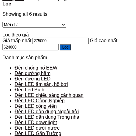
Lọc
Showing all 6 results
Lọc theo giá
Giá thấp nhất
Giá cao nhất
Lọc
Danh mục sản phẩm
Đèn chống nổ EEW
Đèn đường hầm
Đèn đường LED
Đèn LED âm sàn, hồ bơi
Đèn Led Bulb
Đèn LED chiếu sáng cảnh quan
Đèn LED Công Nghiệp
Đèn LED công viên
Đèn LED dân dụng Ngoài trời
Đèn LED dân dụng Trong nhà
Đèn LED downlight
Đèn LED dưới nước
Đèn LED Gắn Tường