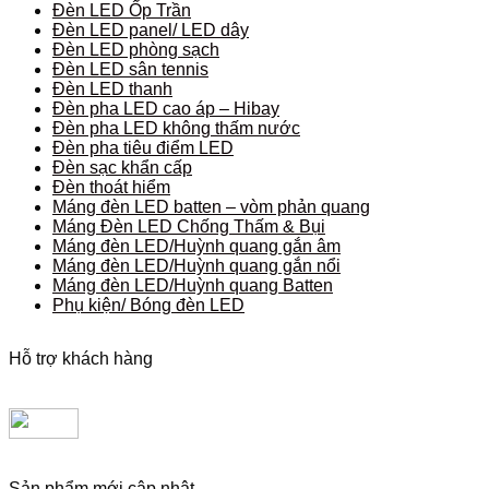
Đèn LED Ốp Trần
Đèn LED panel/ LED dây
Đèn LED phòng sạch
Đèn LED sân tennis
Đèn LED thanh
Đèn pha LED cao áp – Hibay
Đèn pha LED không thấm nước
Đèn pha tiêu điểm LED
Đèn sạc khẩn cấp
Đèn thoát hiểm
Máng đèn LED batten – vòm phản quang
Máng Đèn LED Chống Thấm & Bụi
Máng đèn LED/Huỳnh quang gắn âm
Máng đèn LED/Huỳnh quang gắn nổi
Máng đèn LED/Huỳnh quang Batten
Phụ kiện/ Bóng đèn LED
Hỗ trợ khách hàng
Sản phẩm mới cập nhật