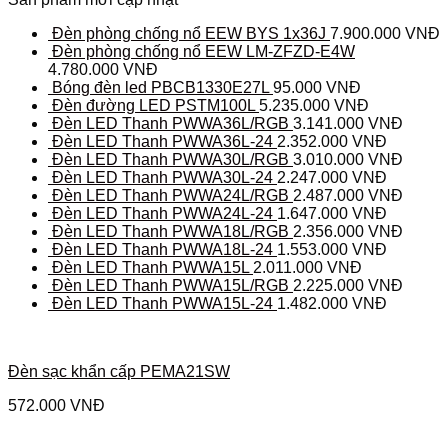
Đèn phòng chống nổ EEW BYS 1x36J
7.900.000
VNĐ
Đèn phòng chống nổ EEW LM-ZFZD-E4W
4.780.000
VNĐ
Bóng đèn led PBCB1330E27L
95.000
VNĐ
Đèn đường LED PSTM100L
5.235.000
VNĐ
Đèn LED Thanh PWWA36L/RGB
3.141.000
VNĐ
Đèn LED Thanh PWWA36L-24
2.352.000
VNĐ
Đèn LED Thanh PWWA30L/RGB
3.010.000
VNĐ
Đèn LED Thanh PWWA30L-24
2.247.000
VNĐ
Đèn LED Thanh PWWA24L/RGB
2.487.000
VNĐ
Đèn LED Thanh PWWA24L-24
1.647.000
VNĐ
Đèn LED Thanh PWWA18L/RGB
2.356.000
VNĐ
Đèn LED Thanh PWWA18L-24
1.553.000
VNĐ
Đèn LED Thanh PWWA15L
2.011.000
VNĐ
Đèn LED Thanh PWWA15L/RGB
2.225.000
VNĐ
Đèn LED Thanh PWWA15L-24
1.482.000
VNĐ
Đèn sạc khẩn cấp PEMA21SW
572.000
VNĐ