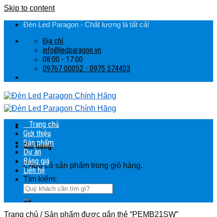
Skip to content
Đèn Led Paragon - Chất lượng là tất cả!
Địa chỉ
info@ledparagon.vn
08:00 - 17:00
09767 00052 - 0975 574403
Trang chủ
Giới thiệu
Sản phẩm
Giỏ hàng
Dự án
Bảng giá
Chưa có sản phẩm trong giỏ hàng.
Liên hệ
Tìm kiếm:
Trang chủ
/
Sản phẩm được gắn thẻ “PEMB21SW”