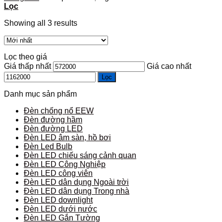
Lọc
Showing all 3 results
Lọc theo giá
Giá thấp nhất
Giá cao nhất
Lọc
Danh mục sản phẩm
Đèn chống nổ EEW
Đèn đường hầm
Đèn đường LED
Đèn LED âm sàn, hồ bơi
Đèn Led Bulb
Đèn LED chiếu sáng cảnh quan
Đèn LED Công Nghiệp
Đèn LED công viên
Đèn LED dân dụng Ngoài trời
Đèn LED dân dụng Trong nhà
Đèn LED downlight
Đèn LED dưới nước
Đèn LED Gắn Tường