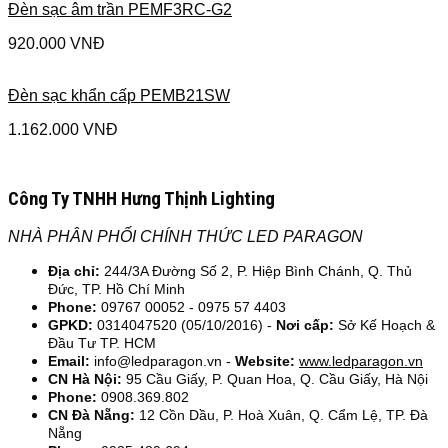
Đèn sạc âm trần PEMF3RC-G2
920.000
VNĐ
Đèn sạc khẩn cấp PEMB21SW
1.162.000
VNĐ
Công Ty TNHH Hưng Thịnh Lighting
NHÀ PHÂN PHỐI CHÍNH THỨC LED PARAGON
Địa chỉ:
244/3A Đường Số 2, P. Hiệp Bình Chánh, Q. Thủ
Đức, TP. Hồ Chí Minh
Phone:
09767 00052 - 0975 57 4403
GPKD:
0314047520 (05/10/2016) -
Nơi cấp:
Sở Kế Hoạch &
Đầu Tư TP. HCM
Email:
info@ledparagon.vn -
Website:
www.ledparagon.vn
CN Hà Nội:
95 Cầu Giấy, P. Quan Hoa, Q. Cầu Giấy, Hà Nội
Phone:
0908.369.802
CN Đà Nẵng:
12 Cồn Dầu, P. Hoà Xuân, Q. Cẩm Lệ, TP. Đà
Nẵng