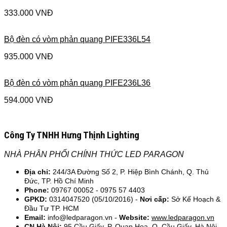
333.000
VNĐ
Bộ đèn có vòm phản quang PIFE336L54
935.000
VNĐ
Bộ đèn có vòm phản quang PIFE236L36
594.000
VNĐ
Công Ty TNHH Hưng Thịnh Lighting
NHÀ PHÂN PHỐI CHÍNH THỨC LED PARAGON
Địa chỉ:
244/3A Đường Số 2, P. Hiệp Bình Chánh, Q. Thủ
Đức, TP. Hồ Chí Minh
Phone:
09767 00052 - 0975 57 4403
GPKD:
0314047520 (05/10/2016) -
Nơi cấp:
Sở Kế Hoạch &
Đầu Tư TP. HCM
Email:
info@ledparagon.vn -
Website:
www.ledparagon.vn
CN Hà Nội:
95 Cầu Giấy, P. Quan Hoa, Q. Cầu Giấy, Hà Nội