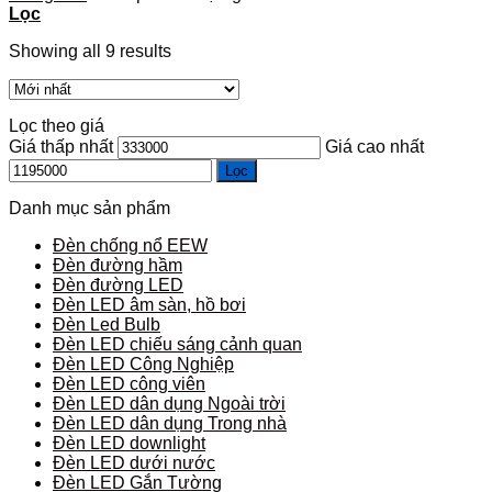
Lọc
Showing all 9 results
Lọc theo giá
Giá thấp nhất
Giá cao nhất
Lọc
Danh mục sản phẩm
Đèn chống nổ EEW
Đèn đường hầm
Đèn đường LED
Đèn LED âm sàn, hồ bơi
Đèn Led Bulb
Đèn LED chiếu sáng cảnh quan
Đèn LED Công Nghiệp
Đèn LED công viên
Đèn LED dân dụng Ngoài trời
Đèn LED dân dụng Trong nhà
Đèn LED downlight
Đèn LED dưới nước
Đèn LED Gắn Tường