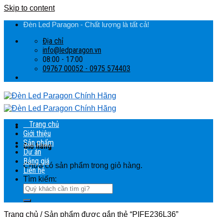
Skip to content
Đèn Led Paragon - Chất lượng là tất cả!
Địa chỉ
info@ledparagon.vn
08:00 - 17:00
09767 00052 - 0975 574403
Trang chủ
Giới thiệu
Sản phẩm
Giỏ hàng
Dự án
Bảng giá
Chưa có sản phẩm trong giỏ hàng.
Liên hệ
Tìm kiếm:
Trang chủ
/
Sản phẩm được gắn thẻ “PIFE236L36”