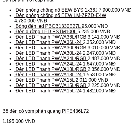
Đèn phòng chống nổ EEW BYS 1x36J
7.900.000
VNĐ
Đèn phòng chống nổ EEW LM-ZFZD-E4W
4.780.000
VNĐ
Bóng đèn led PBCB1330E27L
95.000
VNĐ
Đèn đường LED PSTM100L
5.235.000
VNĐ
Đèn LED Thanh PWWA36L/RGB
3.141.000
VNĐ
Đèn LED Thanh PWWA36L-24
2.352.000
VNĐ
Đèn LED Thanh PWWA30L/RGB
3.010.000
VNĐ
Đèn LED Thanh PWWA30L-24
2.247.000
VNĐ
Đèn LED Thanh PWWA24L/RGB
2.487.000
VNĐ
Đèn LED Thanh PWWA24L-24
1.647.000
VNĐ
Đèn LED Thanh PWWA18L/RGB
2.356.000
VNĐ
Đèn LED Thanh PWWA18L-24
1.553.000
VNĐ
Đèn LED Thanh PWWA15L
2.011.000
VNĐ
Đèn LED Thanh PWWA15L/RGB
2.225.000
VNĐ
Đèn LED Thanh PWWA15L-24
1.482.000
VNĐ
Bộ đèn có vòm phản quang PIFE436L72
1.195.000
VNĐ