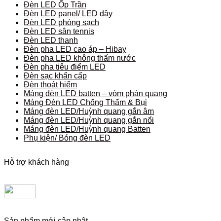
Đèn LED Ốp Trần
Đèn LED panel/ LED dây
Đèn LED phòng sạch
Đèn LED sân tennis
Đèn LED thanh
Đèn pha LED cao áp – Hibay
Đèn pha LED không thấm nước
Đèn pha tiêu điểm LED
Đèn sạc khẩn cấp
Đèn thoát hiểm
Máng đèn LED batten – vòm phản quang
Máng Đèn LED Chống Thấm & Bụi
Máng đèn LED/Huỳnh quang gắn âm
Máng đèn LED/Huỳnh quang gắn nổi
Máng đèn LED/Huỳnh quang Batten
Phụ kiện/ Bóng đèn LED
Hỗ trợ khách hàng
Sản phẩm mới cập nhật