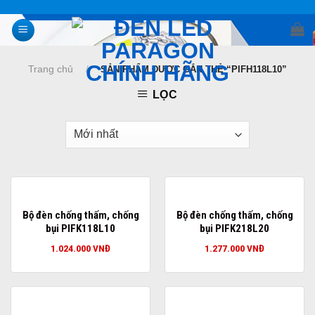
Skip
to
content
Trang chủ
/
SẢN PHẨM ĐƯỢC GẮN THẺ “PIFH118L10”
LỌC
Bộ đèn chống thấm, chống
Bộ đèn chống thấm, chống
bụi PIFK118L10
bụi PIFK218L20
1.024.000
VNĐ
1.277.000
VNĐ