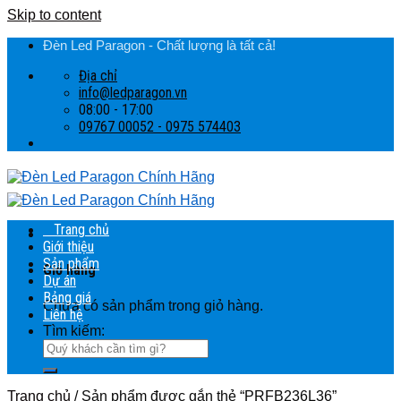
Skip to content
Đèn Led Paragon - Chất lượng là tất cả!
Địa chỉ
info@ledparagon.vn
08:00 - 17:00
09767 00052 - 0975 574403
Trang chủ
Giới thiệu
Sản phẩm
Giỏ hàng
Dự án
Bảng giá
Chưa có sản phẩm trong giỏ hàng.
Liên hệ
Tìm kiếm:
Trang chủ
/
Sản phẩm được gắn thẻ “PRFB236L36”