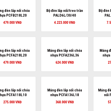
g đèn lắp nổi chóa
Bộ đèn lắp nổi/treo trần
Bộ đèn l
hựa PCFB218L20
PALD6L/30/40
PAL
479.000
VNĐ
4.223.000
VNĐ
7.
g đèn lắp nổi chóa
Máng đèn lắp nổi chóa
Máng đ
hựa PCFA218L20
nhựa PCFA236L36
nhựa
479.000
VNĐ
624.000
VNĐ
2
g đèn lắp nổi chóa
Máng đèn lắp nổi chóa
Máng đè
hựa PCFA118L10
nhựa PCFA136L18
nổi
275.000
VNĐ
368.000
VNĐ
5