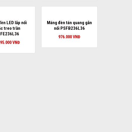
èn LED lắp nổi
Máng đèn tán quang gắn
c treo trần
nổi PSFB236L36
FE236L36
976.000
VNĐ
895.000
VNĐ