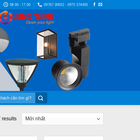
08:00 - 17:00
09767 00052 - 0975 574403
 results