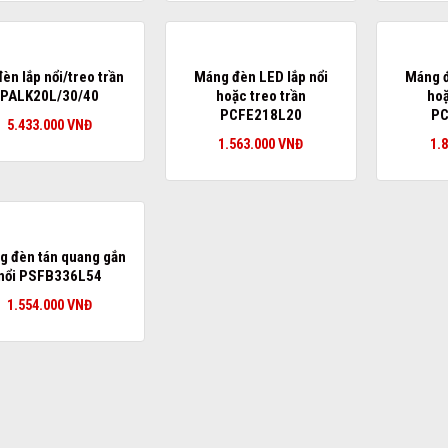
đèn lắp nổi/treo trần
Máng đèn LED lắp nổi
Máng đ
PALK20L/30/40
hoặc treo trần
hoặ
PCFE218L20
PC
5.433.000
VNĐ
1.563.000
VNĐ
1.
g đèn tán quang gắn
nổi PSFB336L54
1.554.000
VNĐ