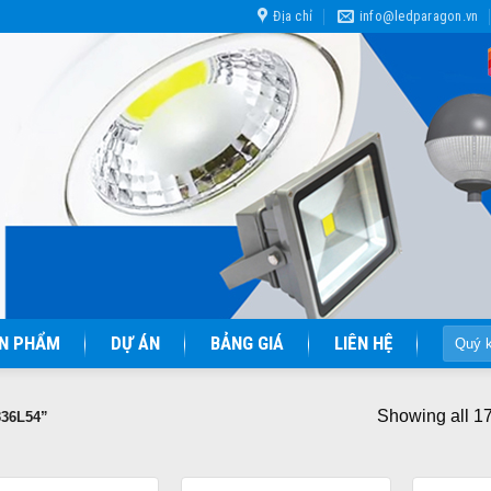
Địa chỉ
info@ledparagon.vn
Tìm
N PHẨM
DỰ ÁN
BẢNG GIÁ
LIÊN HỆ
kiếm:
Showing all 17
36L54”