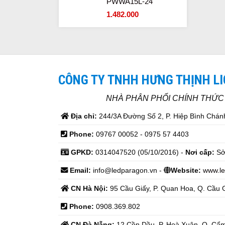
PWWA15L-24
1.482.000
CÔNG TY TNHH HƯNG THỊNH L
NHÀ PHÂN PHỐI CHÍNH THỨ
Địa chỉ:
244/3A Đường Số 2, P. Hiệp Bình Chánh
Phone:
09767 00052 - 0975 57 4403
GPKD:
0314047520 (05/10/2016) -
Nơi cấp:
Sở
Email:
info@ledparagon.vn -
Website:
www.le
CN Hà Nội:
95 Cầu Giấy, P. Quan Hoa, Q. Cầu G
Phone:
0908.369.802
CN Đà Nẵng:
12 Cồn Dầu, P. Hoà Xuân, Q. Cẩm