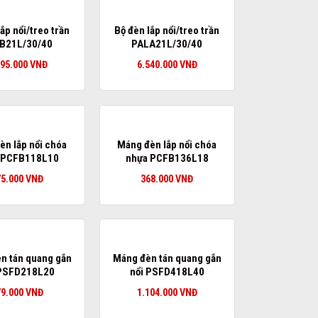
ắp nổi/treo trần
Bộ đèn lắp nổi/treo trần
B21L/30/40
PALA21L/30/40
595.000
VNĐ
6.540.000
VNĐ
èn lắp nổi chóa
Máng đèn lắp nổi chóa
 PCFB118L10
nhựa PCFB136L18
75.000
VNĐ
368.000
VNĐ
n tán quang gắn
Máng đèn tán quang gắn
 PSFD218L20
nổi PSFD418L40
79.000
VNĐ
1.104.000
VNĐ