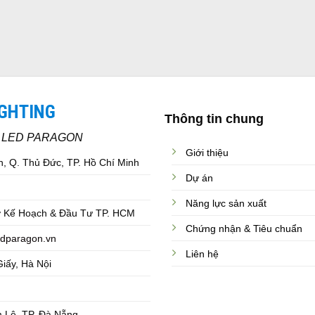
IGHTING
Thông tin chung
C LED PARAGON
Giới thiệu
, Q. Thủ Đức, TP. Hồ Chí Minh
Dự án
Năng lực sản xuất
 Kế Hoạch & Đầu Tư TP. HCM
Chứng nhận & Tiêu chuẩn
dparagon.vn
Liên hệ
iấy, Hà Nội
 Lệ, TP. Đà Nẵng