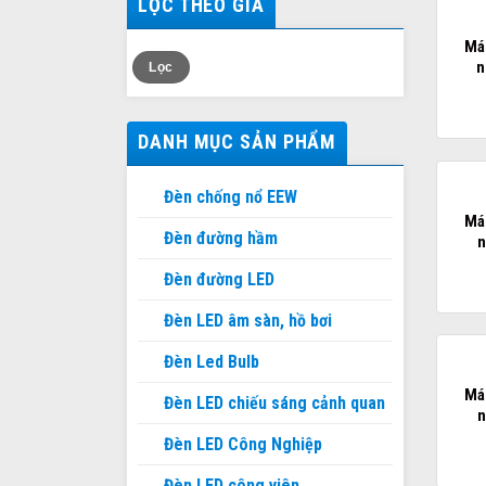
LỌC THEO GIÁ
Mán
Giá
Giá
n
Lọc
thấp
cao
nhất
nhất
DANH MỤC SẢN PHẨM
Đèn chống nổ EEW
Mán
Đèn đường hầm
n
Đèn đường LED
Đèn LED âm sàn, hồ bơi
Đèn Led Bulb
Mán
Đèn LED chiếu sáng cảnh quan
n
Đèn LED Công Nghiệp
Đèn LED công viên