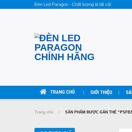
Skip
Đèn Led Paragon - Chất lượng là tất cả!
to
content
TRANG CHỦ
GIỚI THIỆU
SẢ
Trang chủ
/
SẢN PHẨM ĐƯỢC GẮN THẺ “PSFB3