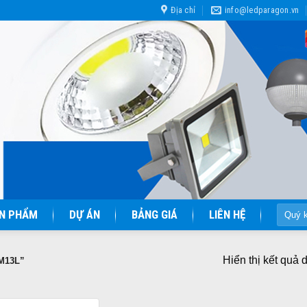
Địa chỉ
info@ledparagon.vn
Tìm
N PHẨM
DỰ ÁN
BẢNG GIÁ
LIÊN HỆ
kiếm:
Hiển thị kết quả 
M13L”