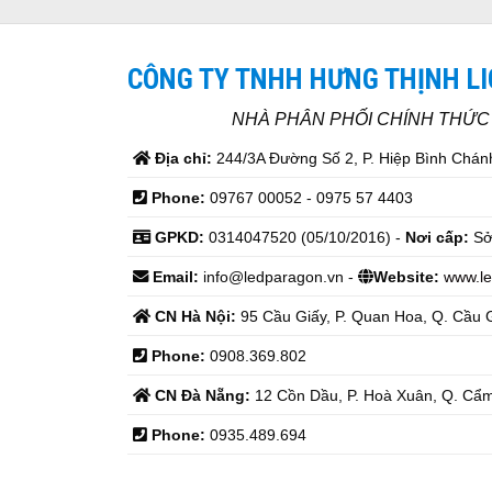
CÔNG TY TNHH HƯNG THỊNH L
NHÀ PHÂN PHỐI CHÍNH THỨ
Địa chỉ:
244/3A Đường Số 2, P. Hiệp Bình Chánh
Phone:
09767 00052 - 0975 57 4403
GPKD:
0314047520 (05/10/2016) -
Nơi cấp:
Sở
Email:
info@ledparagon.vn -
Website:
www.le
CN Hà Nội:
95 Cầu Giấy, P. Quan Hoa, Q. Cầu G
Phone:
0908.369.802
CN Đà Nẵng:
12 Cồn Dầu, P. Hoà Xuân, Q. Cẩm
Phone:
0935.489.694