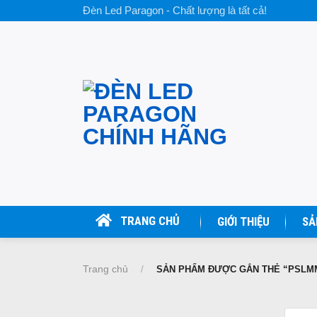
Skip
Đèn Led Paragon - Chất lượng là tất cả!
to
content
TRANG CHỦ
GIỚI THIỆU
SẢ
Trang chủ
/
SẢN PHẨM ĐƯỢC GẮN THẺ “PSLM