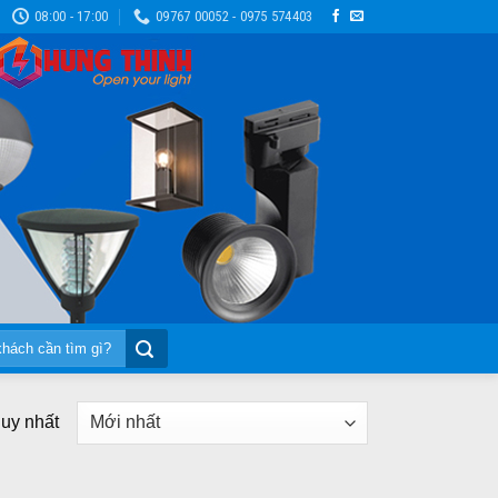
08:00 - 17:00
09767 00052 - 0975 574403
duy nhất