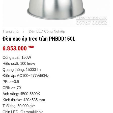
Trang chủ
Đèn LED Công Nghiệp
/
Đèn cao áp treo trần PHBDD150L
6.853.000
VNĐ
Công suất: 150W
Hiệu suất: 100 lm/w
Quang thông: 15000 lm
Điện áp: AC100~277V/50Hz
PF: >=0.9
CRI: >= 70
Ánh sáng: 4500-5500K
Kích thước: 420×585 mm
Tuổi thọ: 50.000 giờ
Chip LED: Osram/Nichia