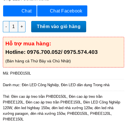
Chat
Chat Facebook
Đèn cao áp treo trần PHBDD150L số lượng
Thêm vào giỏ hàng
Hỗ trợ mua hàng:
Hotline: 0976.700.052/ 0975.574.403
(Bán hàng cả Thứ Bảy và Chủ Nhật)
Mã:
PHBDD150L
Danh mục:
Đèn LED Công Nghiệp
,
Đèn LED dân dụng Trong nhà
Thẻ:
Đèn cao áp treo trần PHBDD150L
,
Đèn cao áp treo trần
PHBEE120L
,
Đèn cao áp treo trần PHBEE150L
,
Đèn LED Công Nghiệp
120W
,
đèn led highbay 150w
,
đèn led nhà xưởng 120w
,
đèn led nhà
xưởng paragon
,
đèn nhà xưởng 150w
,
PHBDD150L
,
PHBEE120L
,
PHBEE150L