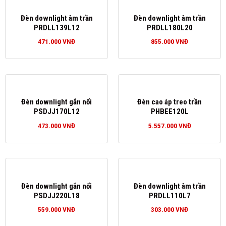
Đèn downlight âm trần
Đèn downlight âm trần
PRDLL139L12
PRDLL180L20
471.000
VNĐ
855.000
VNĐ
Đèn downlight gắn nổi
Đèn cao áp treo trần
PSDJJ170L12
PHBEE120L
473.000
VNĐ
5.557.000
VNĐ
Đèn downlight gắn nổi
Đèn downlight âm trần
PSDJJ220L18
PRDLL110L7
559.000
VNĐ
303.000
VNĐ