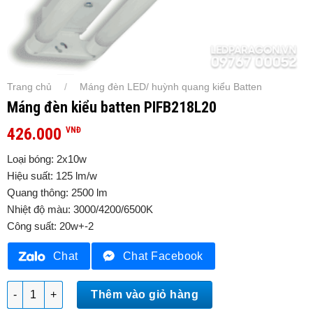
Trang chủ
Máng đèn LED/ huỳnh quang kiểu Batten
/
Máng đèn kiểu batten PIFB218L20
426.000
VNĐ
Loại bóng: 2x10w
Hiệu suất: 125 lm/w
Quang thông: 2500 lm
Nhiệt độ màu: 3000/4200/6500K
Công suất: 20w+-2
Chat
Chat Facebook
Máng đèn kiểu batten PIFB218L20 số lượng
Thêm vào giỏ hàng