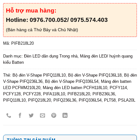
Hỗ trợ mua hàng:
Hotline: 0976.700.052/ 0975.574.403
(Bán hàng cả Thứ Bảy và Chủ Nhật)
Mã:
PIFB218L20
Danh mục:
Đèn LED dân dụng Trong nhà
,
Máng đèn LED/ huỳnh quang
kiểu Batten
Thẻ:
Bộ đèn V-Shape PIFQ118L10
,
Bộ đèn V-Shape PIFQ136L18
,
Bộ đèn
V-Shape PIFQ236L36
,
Bộ đèn V-Shape PIFQ336L54
,
Máng đèn batten
LED PCFMM210L20
,
Máng đèn LED batten PCFH118L10
,
PCFY114
,
PCFY128
,
PCFY228
,
PIFA118L10
,
PIFB218L20
,
PIFB236L36
,
PIFQ118L10
,
PIFQ218L20
,
PIFQ236L36
,
PIFQ336L54
,
PLT58
,
PSLA20L