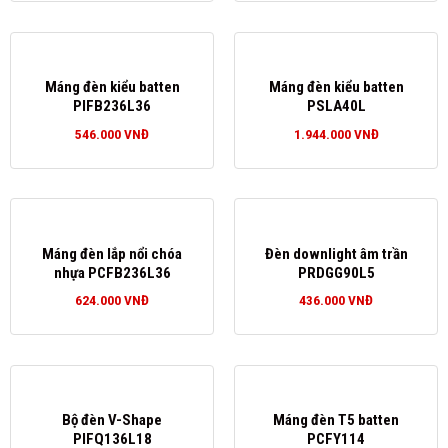
Máng đèn kiểu batten
Máng đèn kiểu batten
PIFB236L36
PSLA40L
546.000
VNĐ
1.944.000
VNĐ
Máng đèn lắp nổi chóa
Đèn downlight âm trần
nhựa PCFB236L36
PRDGG90L5
624.000
VNĐ
436.000
VNĐ
Bộ đèn V-Shape
Máng đèn T5 batten
PIFQ136L18
PCFY114