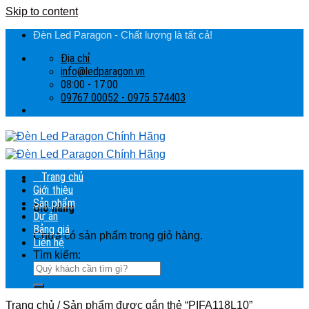
Skip to content
Đèn Led Paragon - Chất lượng là tất cả!
Địa chỉ
info@ledparagon.vn
08:00 - 17:00
09767 00052 - 0975 574403
Trang chủ
Giới thiệu
Sản phẩm
Giỏ hàng
Dự án
Bảng giá
Chưa có sản phẩm trong giỏ hàng.
Liên hệ
Tìm kiếm:
Trang chủ
/
Sản phẩm được gắn thẻ “PIFA118L10”