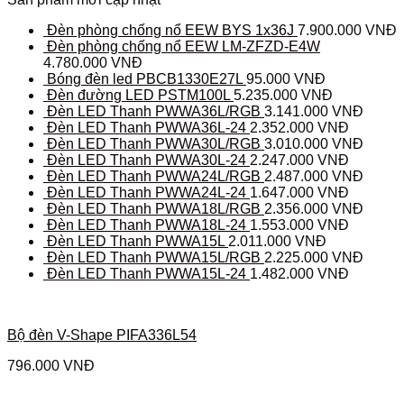
Đèn phòng chống nổ EEW BYS 1x36J
7.900.000
VNĐ
Đèn phòng chống nổ EEW LM-ZFZD-E4W
4.780.000
VNĐ
Bóng đèn led PBCB1330E27L
95.000
VNĐ
Đèn đường LED PSTM100L
5.235.000
VNĐ
Đèn LED Thanh PWWA36L/RGB
3.141.000
VNĐ
Đèn LED Thanh PWWA36L-24
2.352.000
VNĐ
Đèn LED Thanh PWWA30L/RGB
3.010.000
VNĐ
Đèn LED Thanh PWWA30L-24
2.247.000
VNĐ
Đèn LED Thanh PWWA24L/RGB
2.487.000
VNĐ
Đèn LED Thanh PWWA24L-24
1.647.000
VNĐ
Đèn LED Thanh PWWA18L/RGB
2.356.000
VNĐ
Đèn LED Thanh PWWA18L-24
1.553.000
VNĐ
Đèn LED Thanh PWWA15L
2.011.000
VNĐ
Đèn LED Thanh PWWA15L/RGB
2.225.000
VNĐ
Đèn LED Thanh PWWA15L-24
1.482.000
VNĐ
Bộ đèn V-Shape PIFA336L54
796.000
VNĐ