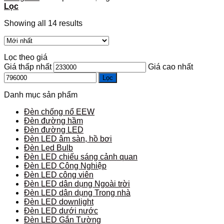
Lọc
Showing all 14 results
Lọc theo giá
Giá thấp nhất
Giá cao nhất
Lọc
Danh mục sản phẩm
Đèn chống nổ EEW
Đèn đường hầm
Đèn đường LED
Đèn LED âm sàn, hồ bơi
Đèn Led Bulb
Đèn LED chiếu sáng cảnh quan
Đèn LED Công Nghiệp
Đèn LED công viên
Đèn LED dân dụng Ngoài trời
Đèn LED dân dụng Trong nhà
Đèn LED downlight
Đèn LED dưới nước
Đèn LED Gắn Tường