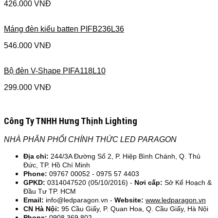
426.000
VNĐ
Máng đèn kiểu batten PIFB236L36
546.000
VNĐ
Bộ đèn V-Shape PIFA118L10
299.000
VNĐ
Công Ty TNHH Hưng Thịnh Lighting
NHÀ PHÂN PHỐI CHÍNH THỨC LED PARAGON
Địa chỉ:
244/3A Đường Số 2, P. Hiệp Bình Chánh, Q. Thủ
Đức, TP. Hồ Chí Minh
Phone:
09767 00052 - 0975 57 4403
GPKD:
0314047520 (05/10/2016) -
Nơi cấp:
Sở Kế Hoạch &
Đầu Tư TP. HCM
Email:
info@ledparagon.vn -
Website:
www.ledparagon.vn
CN Hà Nội:
95 Cầu Giấy, P. Quan Hoa, Q. Cầu Giấy, Hà Nội
Phone:
0908.369.802