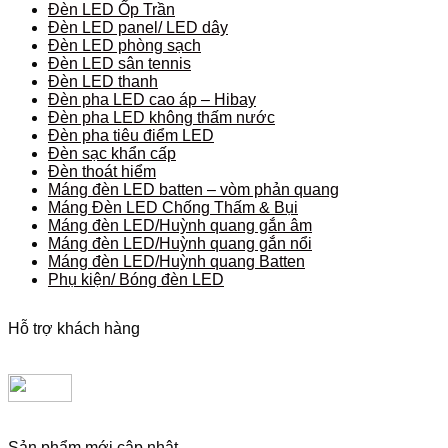
Đèn LED Ốp Trần
Đèn LED panel/ LED dây
Đèn LED phòng sạch
Đèn LED sân tennis
Đèn LED thanh
Đèn pha LED cao áp – Hibay
Đèn pha LED không thấm nước
Đèn pha tiêu điểm LED
Đèn sạc khẩn cấp
Đèn thoát hiểm
Máng đèn LED batten – vòm phản quang
Máng Đèn LED Chống Thấm & Bụi
Máng đèn LED/Huỳnh quang gắn âm
Máng đèn LED/Huỳnh quang gắn nổi
Máng đèn LED/Huỳnh quang Batten
Phụ kiện/ Bóng đèn LED
Hỗ trợ khách hàng
Sản phẩm mới cập nhật