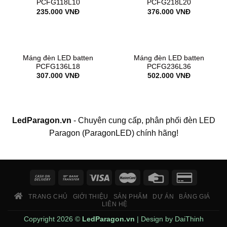
PCFG118L10
PCFG218L20
235.000
VNĐ
376.000
VNĐ
Máng đèn LED batten
Máng đèn LED batten
PCFG136L18
PCFG236L36
307.000
VNĐ
502.000
VNĐ
LedParagon.vn
- Chuyên cung cấp, phân phối đèn LED
Paragon (ParagonLED) chính hãng!
TRANG CHỦ
GIỚI THIỆU
SẢN PHẨM
DỰ ÁN
BẢNG GIÁ
LIÊN HỆ
Copyright 2026 ©
LedParagon.vn
| Design by
DaiThinh