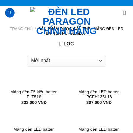
Skip
to
content
TRANG CHỦ
/
SẢN PHẨM ĐƯỢC GẮN THẺ “MÁNG ĐÈN LED
BATTEN PCFG236L36”
LỌC
Máng đèn T5 kiểu batten
Máng đèn LED batten
PLT516
PCFH136L18
233.000
VNĐ
307.000
VNĐ
Máng đèn LED batten
Máng đèn LED batten